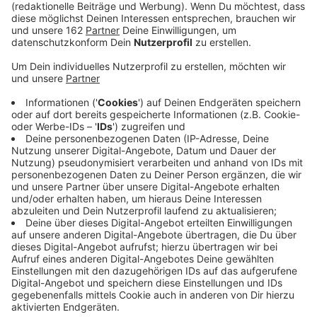
Anzeige
David Beckham: früher
Unterwäschewerbung - heute Einstecktuch
Anzeige
David Beckham wird 51. Kein Wunder, dass der nur
noch in Tweetjackets rumläuft. Wahrscheinlich guckt
der auch mitm Kissen bei sich ausm Fenster und
schreibt Falschparker in seiner Siedlung auf.
Anzeige