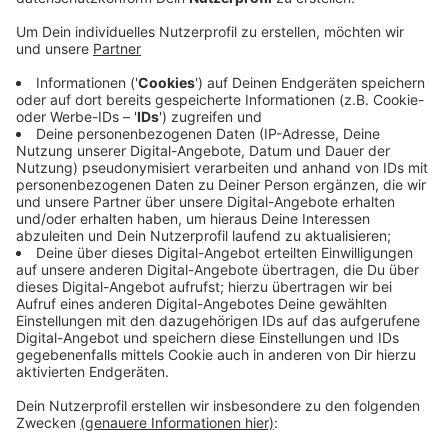
Veröffentlicht:
Freitag, 31.01.2025 08:09
Anzeige
Das Autohaus Lackermann in Wesel hat laut NRZ
Insolvenz angemeldet. Das Traditionshaus hat neben
seinem Hauptsitz an der Brüner Landstraße auch
Niederlassungen in Bocholt und Hamminkeln-Brünen.
Es vertreibt etwa Autos von Ford, Opel, Hyundai. Der
Betrieb ist seit über 60 Jahren in Wesel und wird schon
in der dritten Generation weitergeführt. Die vorläufige
Insolvenzverwalterin kommt aus Duisburg.
Hier geht
es zum vollständigen NRZ-Artikel.
Anzeige