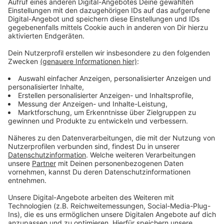
auch so einige Menschen dazu, mitzulachen. Eine der
am lautesten lachenden Personen im Publikum wurde
nach etwas Recherche in der Folgezeit gefunden:
Sonja Göth, eine Telefonistin des NDR. Sie sagte mal
der Frankfurter Allgemeinen Zeitung: "
Der
Aufnahmeleiter kam irgendwann zu mir her und hat den
Finger auf die Lippen gelegt. Das hieß: Wenn ich nicht
aufhöre, muss ich raus. Selbst Freddie Frinton fühlte
sich wohl gestört. So hat man mir das nachher
zumindest gesagt."
Anzeige
Erst nur Füllprogramm
Anzeige
Zwischen 1963 und 1972 war der Hype um "Dinner For