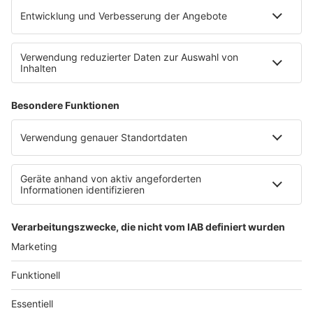
Anzeige
Weil Butler James so tollpatschig beim Dinner ist,
würde Miss Sophie das in Realität über 2.000 Euro
kosten. So zumindest lautet die Rechnung von der
"Allianz"-Versicherung, die die mal fiktiv erstellt hat.
Exakte Kosten: 2.120 Euro.
Teuerster Posten sei das
Tigerfell mit Reparaturkosten von rund 2000 Euro,
teilte die Allianz in 2016 mit. Zudem sei der Teppich
stark ramponiert und die Tischdecke mit Wein- und
Speiseflecken übersät.
Anzeige