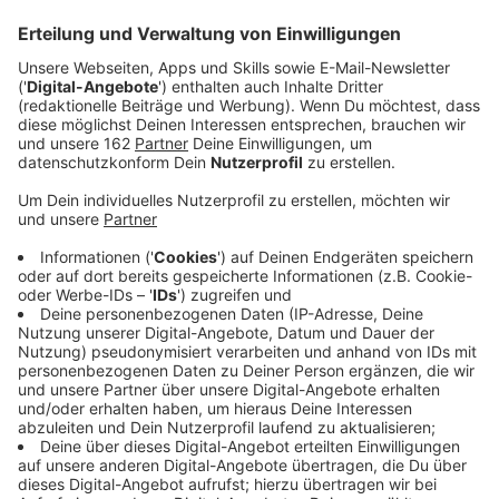
Was wurde aus Miss Sophie?
Anzeige
W
enige Jahre nach dem heiteren “
Dinner for One” hat
May Warden (Miss Sophie) eine Rolle in einem der
brutalsten und düstersten Filme der 70er Jahre
übernommen: In Stanley Kubricks Meisterwerk
“Uhrwerk Orange” (1971) ist sie als eine Obdachlose zu
sehen – ohne Text.
Anzeige
Die laute Lacherin aus dem TV-Publikum
Anzeige
Die lauten Lacher im Hintergrund bringen natürlich