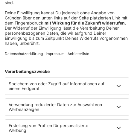
Die schwedische Regierung hatte aufgrund der
"Alkoholexzesse" von Butler James sechs Jahre lang
verboten, "Dinner For One" in ihrem Land zu senden.
Erst 1969 wurde er dann freigegeben.
Anzeige
In Norwegen läuft "Dinner For One" nicht an
Silvester
Anzeige
Schwedens Nachbar - Norwegen - hatte zwar kein
Problem, mit den Trinkgewohnheiten von James.
Allerdings ist der Film nicht an Silvester in Norwegen
zu sehen, sondern traditionell am Tag vor
Weihnachten.