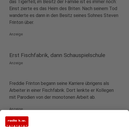
das Tigerfell, im Besitz der Familie ist es immer noch:
Einst zierte es das Heim des Briten. Nach seinem Tod
wanderte es dann in den Besitz seines Sohnes Steven
Frinton über.
Anzeige
Erst Fischfabrik, dann Schauspielschule
Anzeige
Freddie Frinton begann seine Karriere übrigens als
Arbeiter in einer Fischfabrik. Dort lenkte er Kollegen
mit Parodien von der monotonen Arbeit ab.
Anzeige