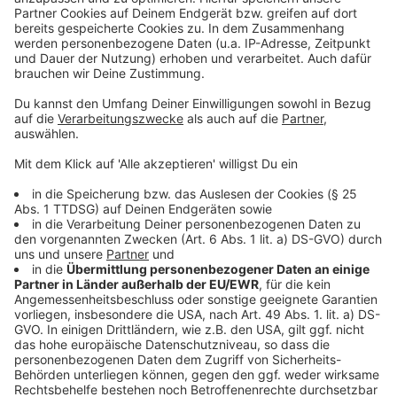
One" auch in Deutschland sehr gering. Der Sketch
wurde insgesamt nur viermal ausgestrahlt. Erst seit
1972 läuft er regulär an Silvester.
Anzeige
©
Rund zehn Millionen Personen schauen jedes Jahr zu,
wenn Butler James diese Frage stellt.
Anzeige
In Schweden jahrelang verboten
Anzeige