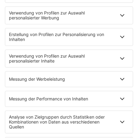
Anzeige
Rekorde, Rekorde, Rekorde
Anzeige
"Dinner For One" ist die mit Abstand am häufigsten
wiederholte Sendung des deutschen Fernsehens.
Zwischen 1963 und 2003 wurde der Sketch 231-mal
(!) gezeigt. Damit haben sie es mit dieser Bestmarke
schon ins Guiness Buch der Rekorde geschafft. 2003
lief er allein 19-mal und brachte somit 13 Millionen
Zuschauer vor die Mattscheibe.
Anzeige
Über 2000 Euro Strafe für Miss Sophie