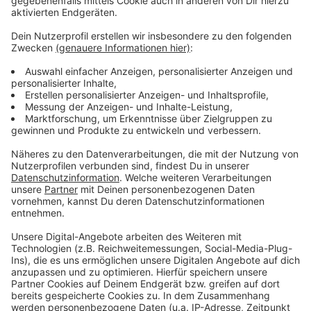
Anzeige
Das zufälligste Wissen der Welt mit Hendrik
Frost
Anzeige
Das gesamte Wissen ist immer dabei: Dank
Smartphone und Wikipedia haben die meisten von uns
quasi das sämtliches Wissen der Menschheit ständig
in der Hosentasche. Immerhin gibt es fast 3 Millionen
deutsche Wikipedia-Artikel. Und unser Moderator
Hendrik Frost dachte sich: 'Es wird Zeit, dass sich das
alles mal jemand durchliest!'
Anzeige