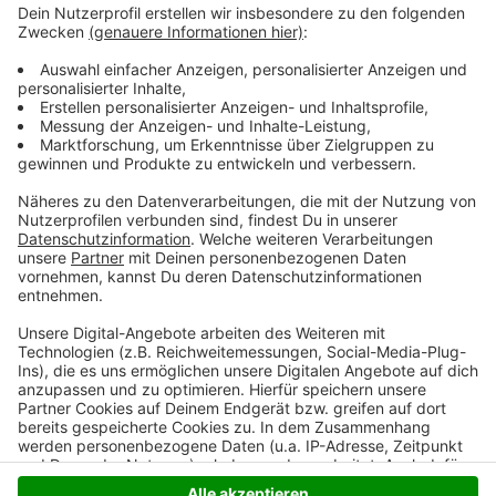
Das gesamte Wissen ist immer dabei: Dank
Smartphone und Wikipedia haben die meisten von uns
quasi das sämtliches Wissen der Menschheit ständig
in der Hosentasche. Immerhin gibt es fast 3 Millionen
deutsche Wikipedia-Artikel. Und unser Moderator
Hendrik Frost dachte sich: 'Es wird Zeit, dass sich das
alles mal jemand durchliest!'
Anzeige
Anzeige
Anzeige