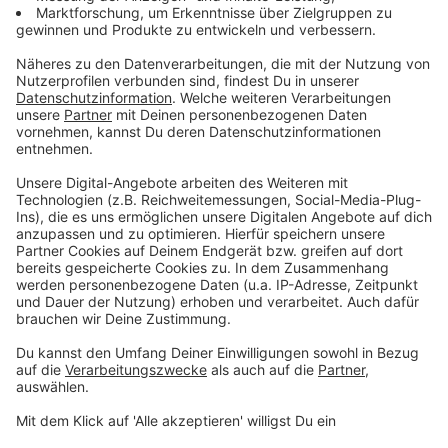
Muskatnuss
Salz, Pfeffer
Anzeige
Und so bereitet ihr das Essen zu
Anzeige
Den Heilbutt in vier gleich große Stücke
schneiden.
Den Fischfond mit Weißwein zwei geschälten
Zehen Knoblauch und den in Scheiben
geschnittenen Schalotten in einem Topf
aufkochen. Reduzieren lassen.
Die Sahne dazugeben abschmecken und
passieren. Den Senf einrühren.
Die Orangen pressen. Die Linsen in 30 Gramm