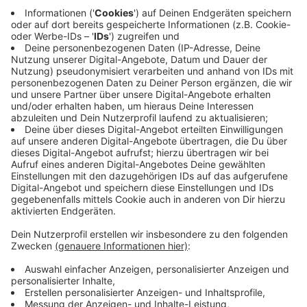
Anzeige
Zutaten für das Heilbutt mit Orangen-Linsen
700 g Heilbutt
300 ml Fischfond
100 ml Weißwein
200ml Sahne
2 El Dijon Senf
2 Schalotten
3 Zehen Knoblauch
2 Orangen, unbehandelt
600 g Linsen, rot
2 Zweige Thymian
110 g Butter
3 Schalotten
400 g Spinat, jung
2 Zweige Petersilie, glatt