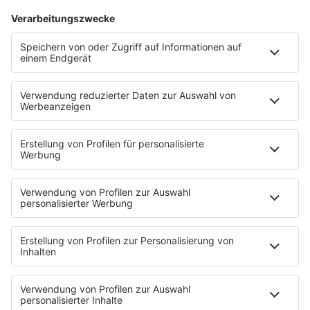
Bei euch läuft das Radio in der Küche, bei uns die
Küche im Radio. Starkoch Nelson Müller lädt uns
exklusiv in seinen Kitchen Club ein. Ab sofort versorgt
er uns täglich mit raffinierten Rezepten zum
Nachkochen oder Nachkochen lassen. Nelson nimmt
uns mit in seine Küche und weiht uns in die
Geheimnisse eines bekannten Profikochs ein. Der
Kitchen Club by Nelson Müller ist etwas für alle
Gourmets und Gourmüsen. Für alle von euch, die
wissen, dass Kardamom ein Gewürz ist und kein
Ersatzteil fürs Auto. Das ist "Foodtainment" der
Extraklasse. Feinste Küche, die man überall genießen
kann. Serviert in eurem Lieblingsradio. Bon Appetit -
oder wie Nelson es sagt: "Macht nix, wenn's
schmeckt!"
Nelson Müller live erleben? Hier gibt es
Infos zu den