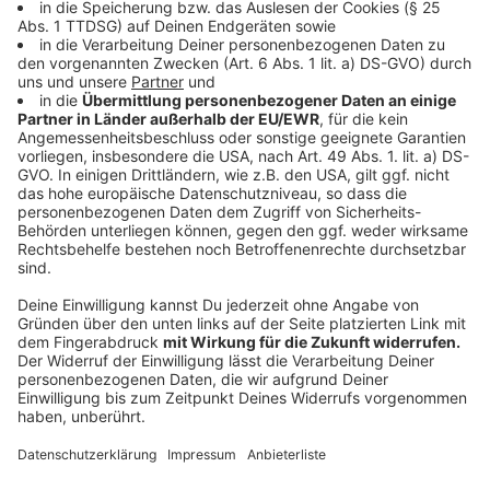
Butter anschwitzen, anschließend mit dem
Orangensaft ablöschen.
Den Thymian zugeben und das Ganze bei mittlerer
Hitze weich kochen. Salzen, pfeffern und etwas
kalte Butter unterrühren.
Schalottenwürfel in Butter anschwitzen. Den
Spinat und eine feingehackte Knoblauchzehe
dazugeben und unter Schwenken zusammenfallen
lassen. Mit Salz und Muskat würzen.
Den Heilbutt in Olivenöl von beiden Seiten
anbraten mit Salz und Pfeffer würzen
Anzeige
Das ist der Kitchen Club by Nelson Müller
Anzeige