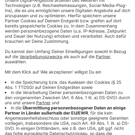
Drittanbieters, um Videoinhalte
einzubetten. Dieser Service kann
Daten zu Ihren Aktivitäten
sammeln. Bitte lesen Sie die
Details durch und stimmen Sie der
Nutzung des Service zu, um dieses
Video anzusehen.
Mehr Informationen
Hühnerfrikassee wie bei Mutter oder Oma - ein
Leibgericht für viele von uns. Auch von Nelson Müller,
Akzeptieren
der es zusammen mit Rapper Veysel für uns kocht.
powered by
Usercentrics Consent
Anzeige
Management Platform
Hähnchen von innen und außen gründlich abspülen,
überschüssiges Fett aus dem Bauch entfernen
und den Bürzel (Fettdrüse) abschneiden.
Hähnchen in einen Topf geben und so viel kaltes