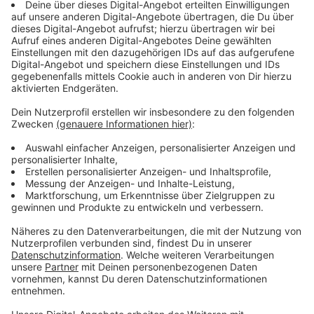
2 Eigelb
200g Schlagsahne
2 El Kapern
Pfeffer (frisch gemahlen)
Zitronensaft
Anzeige
Und so bereitet ihr das Essen zu
Anzeige
Wir benötigen Ihre
Zustimmung, um den YouTube
Video-Service zu laden!
Wir verwenden einen Service eines