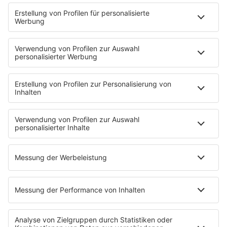
kurz aufkochen lassen.
Eigelbe und Sahne verquirlen. Den Topf vom Herd
nehmen und die Eisahne in die heiße Sauce
einrühren. Nochmals erwärmen aber nicht mehr
kochen lassen. Kapern dazugeben und das
Frikassee mit Salz, Pfeffer und Zitronensaft
abschmecken.
Anzeige
Das ist der Kitchen Club by Nelson Müller
Anzeige
Bei euch läuft das Radio in der Küche, bei uns die
Küche im Radio. Starkoch Nelson Müller lädt uns
exklusiv in seinen Kitchen Club ein. Ab sofort versorgt
er uns täglich mit raffinierten Rezepten zum