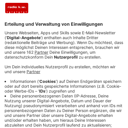
Das Rezept: "Hühnerfrikassee"
Anzeige
Zutaten für das Hühnerfrikassee
1 großes Hähnchen (am besten 1,4 kg)
1 Bund Suppengrün
1 Lorbeerblatt
1 TL schwarze Pfefferkörner
Salz
125g Erbsen (TK)
125g Zuckerschoten
250g weiße Champignons (klein)
60g Butter
70g Mehl
100 ml trockener Weißwein