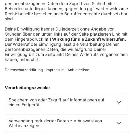
Wasser dazugeben, dass es knapp bedeckt ist.
Suppengrün putzen und in kleine Würfel
schneiden.
Zusammen mit Lorbeer, Pfefferkörnern und Salz
zum Hähnchen geben und langsam aufkochen. Bei
niedriger Hitze etwa 75 Minuten kochen.
Das Hähnchen aus der Brühe nehmen, abkühlen
lassen und das Fleisch von Haut und Knochen
lösen. Hähnchenfleisch in kleine Stücke
schneiden. Brühe durch ein Sieb passieren und
etwa 800 ml davon abmessen.
Erbsen auftauen lassen. Zuckerschoten putzen
und schräg halbieren. Pilze putzen und eventuell
halbieren. Butter in einem großen Topf schmelzen,
das Mehl darüber stäuben und kurz andünsten.
Nach und nach unter ständigem Rühren die Brühe
und den Weißwein dazugeben. Zuckerschoten und
Pilze dazugeben, 3-4 Minuten kochen. Erbsen und
Hähnchenfleisch dazugeben und die Sauce einmal