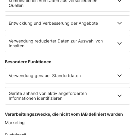
Nachkochen oder Nachkochen lassen. Nelson nimmt
uns mit in seine Küche und weiht uns in die
Geheimnisse eines bekannten Profikochs ein. Der
Kitchen Club by Nelson Müller ist etwas für alle
Gourmets und Gourmüsen. Für alle von euch, die
wissen, dass Kardamom ein Gewürz ist und kein
Ersatzteil fürs Auto. Das ist "Foodtainment" der
Extraklasse. Feinste Küche, die man überall genießen
kann. Serviert in eurem Lieblingsradio. Bon Appetit -
oder wie Nelson es sagt: "Macht nix, wenn's
schmeckt!"
Nelson Müller live erleben? Hier gibt es
Infos zu den
Terminen
.
Anzeige