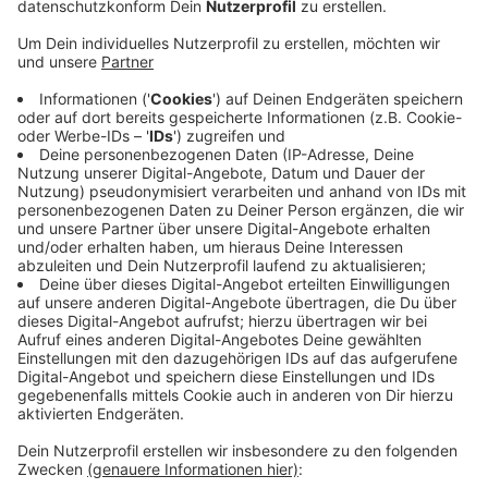
Anzeige
Das Rezept: "Jollof Rice aus Ghana"
Anzeige
Zutaten für den Jollof Rice
4 Stk.Hähnchenunterschenkel
2 Stk.mittlere Zwiebel
1 Stk Knoblauchzehe
425g Tomaten
400ml Hühnerbrühe
200ml Duftreis
Halber Maggiwürfel
2 EL Butter
2 EL Palmöl
Salz