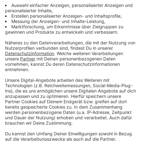
Pfeffer
3 Stk. Peperoni
Anzeige
Und so bereitet ihr das Essen zu
Anzeige
Wir benötigen Ihre
Zustimmung, um den YouTube
Video-Service zu laden!
Wir verwenden einen Service eines
Drittanbieters, um Videoinhalte
einzubetten. Dieser Service kann
Daten zu Ihren Aktivitäten