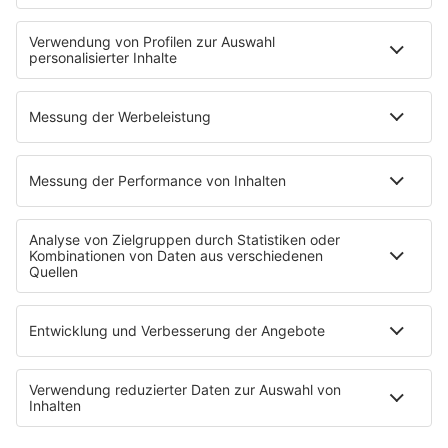
exklusiv in seinen Kitchen Club ein. Ab sofort versorgt
er uns täglich mit raffinierten Rezepten zum
Nachkochen oder Nachkochen lassen. Nelson nimmt
uns mit in seine Küche und weiht uns in die
Geheimnisse eines bekannten Profikochs ein. Der
Kitchen Club by Nelson Müller ist etwas für alle
Gourmets und Gourmüsen. Für alle von euch, die
wissen, dass Kardamom ein Gewürz ist und kein
Ersatzteil fürs Auto. Das ist "Foodtainment" der
Extraklasse. Feinste Küche, die man überall genießen
kann. Serviert in eurem Lieblingsradio. Bon Appetit -
oder wie Nelson es sagt: "Macht nix, wenn's
schmeckt!"
Nelson Müller live erleben? Hier gibt es
Infos zu den
Terminen
.
Anzeige