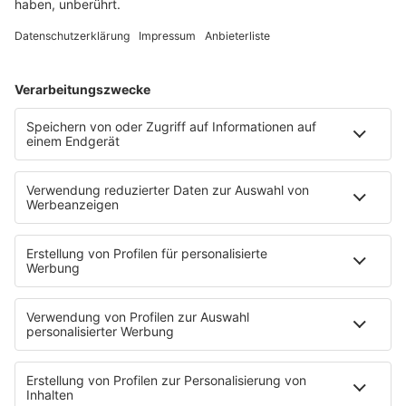
Den Tomaten Brühemix dazugeben. Auf einen Teil
Reis gibt man die zwei bis zweieinhalbfache
Menge an Flüssigkeit.
Den Reis würzen und abdecken. Solange bei
kleiner Hitze köcheln lassen bis die Flüssigkeit
aufgesogen ist.
Nicht umrühren. Am Topfboden sollte der Reis
leicht krustig ansetzen. Die fertigen Keulen
obendrauf legen und servieren.
Anzeige
Das ist der Kitchen Club by Nelson Müller
Anzeige
Bei euch läuft das Radio in der Küche, bei uns die
Küche im Radio. Starkoch Nelson Müller lädt uns