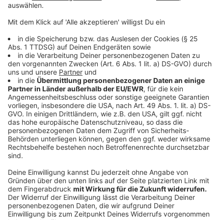
sammeln. Bitte lesen Sie die
Details durch und stimmen Sie der
Nutzung des Service zu, um dieses
Video anzusehen.
Mehr Informationen
Zusammen mit Ex-Fußballstar Gerald Asamoah
zaubert Nelson Müller ein typisches ghanaisches
Akzeptieren
Gericht - den "Jollof Rice".
powered by
Usercentrics Consent
Anzeige
Management Platform
Die Hähnchenschenkel würzen, anbraten und im
160 Grad heißen Ofen fertig garen.
Die Zwiebeln würfeln und in Butter und Palmöl
anschwitzen. Den Reis gründlich waschen und
hinzufügen.
Die gewürfelten Tomaten und die Hühnerbrühe
mixen.