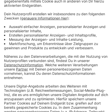
Demokratie als Lebensauffassung
Anzeige
Die Kampagne soll bis zur Kommunalwahl im
September laufen. Sie soll auch noch durch weitere
Veranstaltungen wie etwa Podiumsdiskussionen mit
Leben gefüllt werden. Wer sich im Kreis Wesel an
Aktionen beteiligen möchte, kann auf Infomaterial und
Logo zurückgreifen.
Hier gibt es dazu mehr Infos.
Es
sollen nicht nur Kirchengemeinden mitmachen, die
Kampagne ist auch offen für Akteure aus dem nicht-
kirchlichen Bereich. Bischof Glenn betont, dass
Demokratie nicht nur eine Staatsform ist, sondern eine
Lebensauffassung.
Anzeige