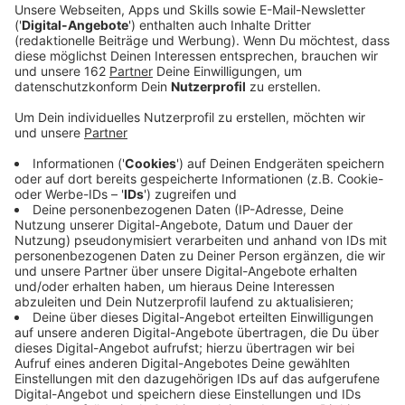
Anzeige
Die katholische Kirche wird ungewöhnlich politisch.
Anlass ist der drohende Rechtsruck bei den
Bundestags- und Kommunalwahlen. Jetzt will die
Kirche eine Demokratiebewegung ins Leben rufen -
ähnlich der Friedensbewegung in den 80er Jahren. Das
Bistum Münster hat dafür gemeinsam mit Caritas und
BDKJ eine Kampagne gestartet. Mit einem Logo soll
bei uns der Slogan "Mensch Niederrhein! Lebe
Freiheit!" verbreitet werden - vor allem auf Social
Media. Hier gibt es etwa einen Wettbewerb für junge
Wähler, die mit Reels für Demokratie eintreten.
Anzeige