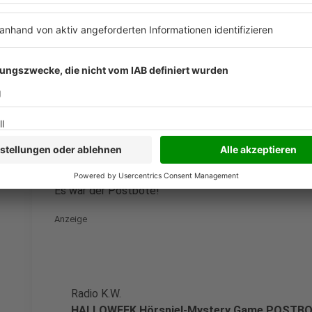
HALLOWEEK Hörspiel-Mystery Game PUTZF
Anzeige
Es war der Postbote!
Anzeige
Radio K.W.
HALLOWEEK Hörspiel-Mystery Game POSTB