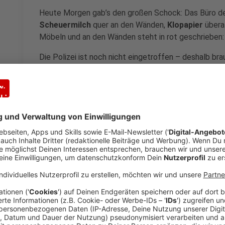
Heute Morgen gab’s den großen Schock: Das Büro de
Scheuermilch
quer an den Wänden,
Klopapier
überal
Möbeln und an den Wänden steht in rot geschrieben: 
Die Polizei ist noch nicht eingetroffen – deshalb br
Verdächtige in Frage, die gestern noch mit dem Chef
Anzeige
Radio K.W.
HALLOWEEK Hörspiel-Mystery Game TÄTER
Anzeige