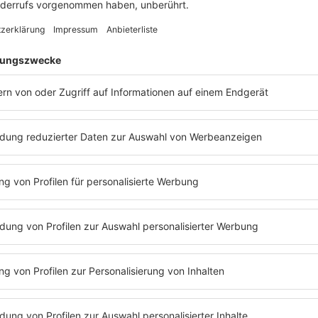
Anzeige
HALLOWEEK Hörspiel-Mystery Game VERSTR
Anzeige
Habt ihr aufgepasst? Was hat die Zeugin beobachtet
verstrickt? Die Lösung kriegt ihr hier (ab 9:30 Uhr):
Anzeige
Die Antwortmöglichkeiten