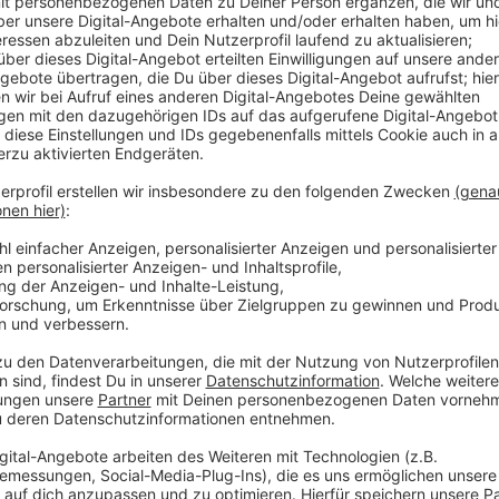
Wer könnte unser Täter sein? Der Techniker, die Pu
Anzeige
©
KI-generierter Inhalt
Anzeige
Alle 3 waren sauer auf den Chef und hatten ein Motiv.
Anzeige
HALLOWEEK Hörspiel-Mystery Game ALIBIS
Anzeige