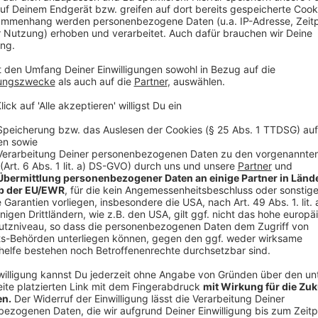
Wer war’s denn jetzt? Der Techniker, die Putzfrau o
Anzeige
©
KI-generierter Inhalt
Anzeige
Der entscheidende Hinweis:
Anzeige
Die Kollegin ist völlig aufgelöst in unsere Redakti
Anzeige
©
KI-generierter Inhalt