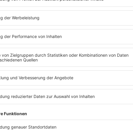
Anzeige
Es war der Techniker!
Anzeige
Radio K.W.
HALLOWEEK Hörspiel-Mystery Game TECHNI
Anzeige
Es war die Putzfrau!
Anzeige