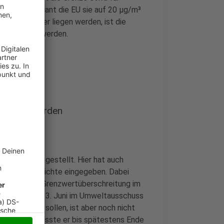
t. Ab 2030 plant die EU sie auf 20 µg/m³
nslaken drüber liegen werden, ist die
feld tätig zu werden.
hritten werden
Tool bereit gestellt. Hier hat auch
r Bebauungsdichte eingegeben. Dabei
an denen eine Grenzwertüberschreitung im
sse werden am 3. Juni im Umweltausschuss
tet werden sollen, ist aber noch nicht
tig werden, müsste er bis spätestens Ende