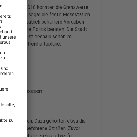
 als top. Seit 2018 konnten die Grenzwerte
onnte deshalb sogar die feste Messstation
n neue und deutlich schärfere Vorgaben
hste Woche die Politik beraten. Die Stadt
u handeln. Sie ist deshalb schon im
hörde für Luftreinhaltepläne.
rbot beschlossen
 erstellt worden. Dazu gehörten etwa die
t für stark befahrene Straßen. Zuvor
 Aktuell liegt die Grenze etwa für