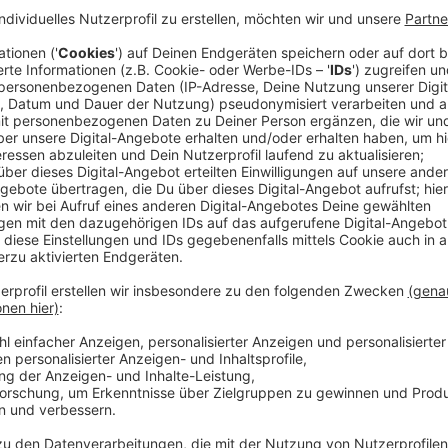
In Dinslaken gilt die Luftqualität seit Jahren wieder
der EU immer eingehalten werden. Vor drei Jahren k
für Feinstaub und Co. abgebaut werden. Jetzt drohe
der EU. Was das für Folgen in Dinslaken hat, soll näc
plant - wenn nötig - schon vor der neuen Richtlinie z
Gespräch mit der Bezirksregierung als zuständige Be
Anzeige
2011 hatte Dinslaken etwa ein LKW-Fahrve
Anzeige
Der letzte Luftreinhalteplan für Dinslaken war 2011
Umweltzone in der Innenstadt und ein LKW-Fahrverbo
hatte Dinslaken wiederholt Grenzwerte überschritten.