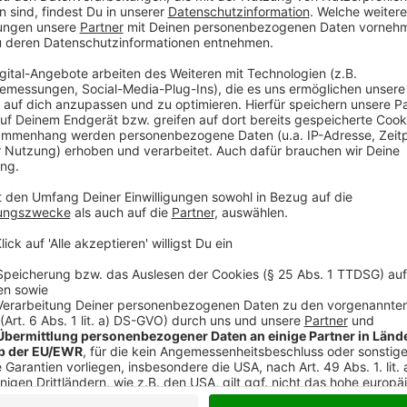
Stickstoffdioxid (NO2) bei 40 µg/m³ im Jahresschnit
zu senken. Ist es absehbar, dass die Messungen in Di
Stadt diesmal sogar dazu verpflichtet schon im Vor
Anzeige
2030 könnten die Grenzwerte wieder übersc
Anzeige
Das Landesumweltamt hat für betroffene Städte ein 
Dinslaken schon erste Daten zu Verkehrsstärke ode
wurde ermittelt, dass es Stellen in der Stadt gibt, 
Jahr 2030 durchaus wahrscheinlich ist. Die Ergebni
vorgestellt. Ob und wie neue Messstationen eingerich
entschieden. Sollte erneut ein Luftreinhalteplan nö