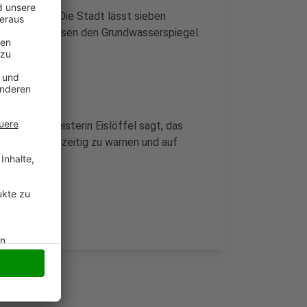
hochwasser. Die Stadt lässt sieben
n. Diese messen den Grundwasserspiegel.
ht. Bürgermeisterin Eislöffel sagt, das
enschen rechtzeitig zu warnen und auf
2024 starten.