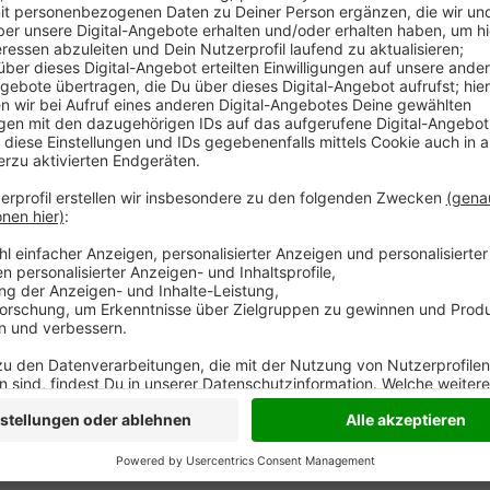
In Dinslaken entsteht ein Vorwarn-System für Grund
Beobachtungsbrunnen über das Stadtgebiet verteile
Die Ergebnisse stehen bald online zur Verfügung.
Anzeige
So können Haushalte frühzeitig prüfen, ob Gefahr dro
System sei ein erster Schritt. Es gehe darum, die M
Wetterextreme zu reagieren. Das System soll noch 
Anzeige