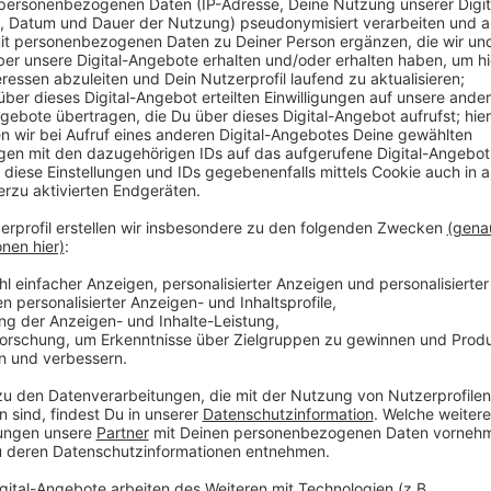
Die Dinslakener Stadtwerke suchen nach neuen Wege
möchten sie auch die Wärme aus der Tiefe nutzen. L
Gebiet nach Geothermie-Möglichkeiten zu erkunden.
von Voerde und Hünxe. Das stößt offenbar auf Wider
dass ihre eigene Versorgung mit erneuerbaren Energi
werden könnte.
Anzeige
Grubenwasser aus Lohberg als Wärmequell
Anzeige
In rund vier- bis fünftausend Metern Tiefe hoffen d
Temperaturen zwischen 120 und 150 Grad zu stoßen,
könnten. Außerdem soll geprüft werden, ob das Gru