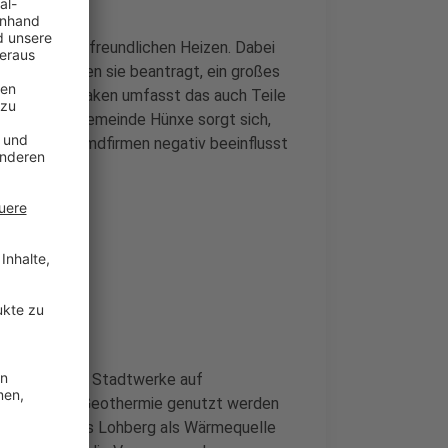
n zum klimafreundlichen Heizen. Dabei
aut NRZ haben sie beantragt, ein großes
 Neben Dinslaken umfasst das auch Teile
stand. Die Gemeinde Hünxe sorgt sich,
en durch Fremdfirmen negativ beeinflusst
e
ie Dinslakener Stadtwerke auf
 die für die Geothermie genutzt werden
benwasser aus Lohberg als Wärmequelle