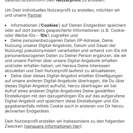
Anzeige
Auf den Friedhöfen in Dinslaken soll Radfahren künftig
erlaubt werden. Heute berät die Politik über eine
entsprechende Satzung. Im Oktober soll sie der Rat
verabschieden, ab Januar kann sie dann in Kraft treten.
Das Radfahren war bisher verboten, um der Würde des
Ortes gerecht zu werden. Weil die Dinslakener
Friedhöfe aber sehr weitläufig sind, soll es Besuchern
künftig lange Wege erleichtern – etwa beim Transport
von Grabschmuck. Ausdrücklich verboten bleiben
Rollerblades oder Skateboards.
Anzeige