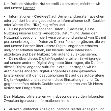
Anzeige
In Dinslaken hat es in der Nacht in einem
Mehrfamilienhaus auf der Feldstraße gebrannt. Die
Feuerwehr musste vier Bewohner und zwei Haustiere
retten, die auf ihre Balkone geflüchtet waren. Verletzt
wurde niemand. Allerdings war ein Teil des Hauses so
verraucht, dass er unbewohnbar war. Wie es zu dem
Brand kam, muss noch ermittelt werden.
Anzeige
Anzeige