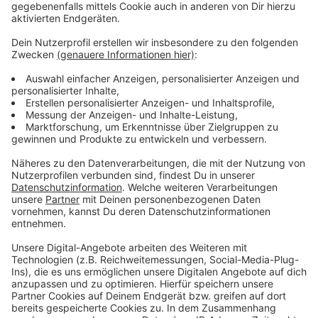
lenken soll. Die Polizei hat alle Transporte mit einem
Großaufgebot begleitet, um die Sicherheit auf den
Straßen zu gewährleisten.
Anzeige
Hintergrund der Transporte
Anzeige
Insgesamt sind noch 149 Castor-Behälter geplant, die
vom Forschungszentrum Jülich nach Ahaus
transportiert werden müssen, um den Anforderungen
der NRW-Atomaufsicht nachzukommen. Diese
Anordnung kam, da die Erdbebensicherheit im alten
Lager in Jülich nicht garantiert werden konnte.
Anzeige