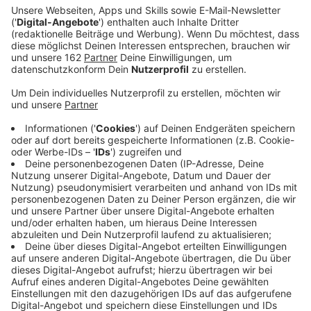
Veröffentlicht:
Dienstag, 05.05.2026 06:14
Anzeige
Die ersten beiden Transporte verliefen ohne
Zwischenfälle. Für heute Abend sind erneut
Mahnwachen und Demonstrationen an mehreren
Standorten geplant. In Jülich beginnt eine Mahnwache
ab 18 Uhr, während in Ahaus eine Fahrrad-Demo um
18:30 Uhr startet. Unklar bleibt, ob es in unserem
Sendegebiet wieder Proteste geben wird. Beim ersten
Transport im März fand eine Mahnwache unter der
Baerler Brücke bei Moers statt. Der BUND hatte
damals zum Protest aufgerufen, und mehrere Dutzend
Menschen versammelten sich. Die Organisatoren
rechnen auch heute mit einer Resonanz, die die
Aufmerksamkeit auf die heiklen Transportbedingungen