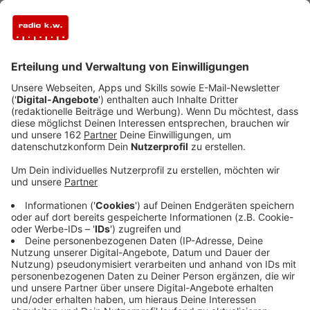
Veröffentlicht:
Montag, 04.05.2026 08:24
Anzeige
Das Deutsche Rote Kreuz am Niederrhein startet die
Aktion „Ranzen her!". Vom 4. bis 18. Mai werden gut
erhaltene Schulranzen gesammelt. Abgeben können
Sie Ihren Ranzen an zwei Stellen in Wesel. Zum einen
im Rotkreuz-Shop „Kreuz und Quer" in der
Apollopassage – montags bis samstags von 10 bis 13
Uhr. Zum anderen im DRK-Zentrum an der
Handwerkerstraße 5 – montags bis donnerstags von 8
bis 16 Uhr, freitags von 8 bis 13 Uhr. Der Ranzen soll
gut erhalten sein – so, dass man ihn selbst noch gern
benutzen würde. Ein neuer Schulranzen kostet heute
schnell zwischen 200 und 300 Euro. Für viele Familien
ist das einfach zu viel.