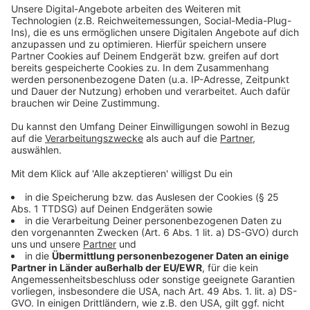
beteiligt und gibt die Gutscheine an ihre Kundinnen und
Kunden aus. Der Rotkreuz-Shop „Kreuz und Quer" gibt
es seit September 2022 in der Weseler
Apollopassage. Dort gibt es gut erhaltene Kleidung
und Gegenstände zu kleinen Preisen.
Anzeige
Ranzen, Tornister oder doch Toni?
Anzeige
Übrigens: Wie man die Schultasche nennt, ist am
Niederrhein keine ganz unwichtige Frage. „Ranzen"
kennt jeder. „Tornister" auch – zumindest auf dem
Papier. Aber wer hier aufgewachsen ist, sagt oft
einfach „Toni". Der Begriff kommt von „Tonister" – so
sprechen viele Rheinländer „Tornister" aus, einfach