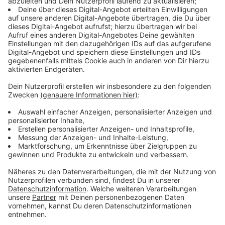
Anzeige
Ab dem 19. Mai können Familien sich ihren
Ranzen aussuchen
Anzeige
Ab Dienstag, dem 19. Mai, geht es in die Ausgabe.
Familien können sich dann im Rotkreuz-Shop „Kreuz
und Quer" in der Apollopassage ihren Ranzen
aussuchen. Der Shop hat montags, dienstags,
mittwochs, freitags und samstags von 10 bis 13 Uhr
geöffnet – donnerstags von 15 bis 17 Uhr. Ein Ranzen
kostet dort fünf Euro als Schutzgebühr. Wer einen
Gutschein von der Tafel Wesel hat, bekommt den
Ranzen kostenlos. Die Tafel Wesel ist an der Aktion