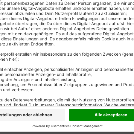
Feuerwerk oder Drohnen-Show zum Kirmesabschluss?!
Zum Start der fünftägigen Kirmes (30. August) ist 
dem Friedrich-Ebert-Platz geplant. Am letzten Aben
Feuerwerk.
Auf der Website zur Kirmes
heißt es dazu
Entscheidung für die nächsten Events helfen soll. B
Schausteller mit Achterbahnen und Büdchen und 40
Anzeige