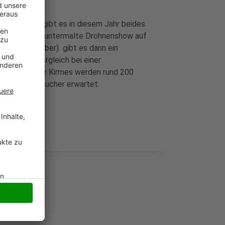
 In Moers gibt es in diesem Jahr beides.
eine mit Musik untermalte Drohnenshow auf
d (3. September) gibt es dann ein
, dass der Vergleich bei einer
ei der Moerser Kirmes werden rund 200
0tausend Besucher erwartet.