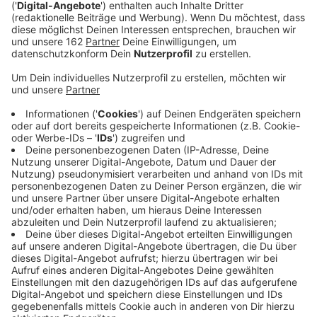
Anzeige
Auf den Straßen der Großstädte unterwegs zu sein, ist
in NRW kein Vergnügen. In einem bundesweiten ADAC-
Ranking schneiden Metropolen wie Düsseldorf, Köln
oder Essen eher schlecht ab. Befragt wurden
Autofahrer, Zugpendler, Radfahrer und Fußgänger zu
ihrer Zufriedenheit. Duisburg schaffte es dabei sogar
auf den letzten Platz unter 15 deutschen
Großstädten. Besonders miese Noten bekamen hier
ÖPNV und Radwege.
Anzeige
Fußgänger waren noch am meisten zufrieden