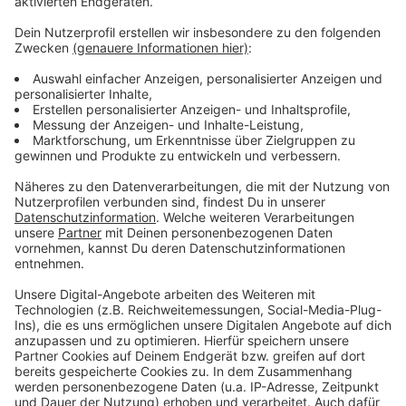
Anzeige
Im Vergleich zum letzten ADAC-Mobilitätsmonitor ist
Zufriedenheit in den meisten Städten spürbar
zurückgegangen. Wer motorisiert unterwegs war,
kritisierte vor allem hohe Parkgebühren. Geklagt wurde
außerdem, dass sich E-Scooter-Fahrer und Radler
nicht an die Verkehrsregeln hielten. Radfahrer regten
sich demnach oft über Autofahrer oder nicht
durchgängige Radwege auf. Fußgänger hatten noch
die höchsten Zufriedenheitswerte.
Anzeige