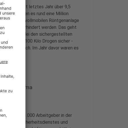
tändig ist, hat letztes Jahr über 9,5
hr davor waren es rund eine Million.
ithilfe einer vollmobilen Röntgenanlage
ionen Euro verhindert werden. Das geht
 zeigt auch: Bei den sichergestellten
r Zoll etwa 100 Kilo Drogen sicher -
Kilo Haschisch. Im Jahr davor waren es
erpunktthema
n Jahr über 1.000 Arbeitgeber in der
gung, des Sicherheitsdienstes und