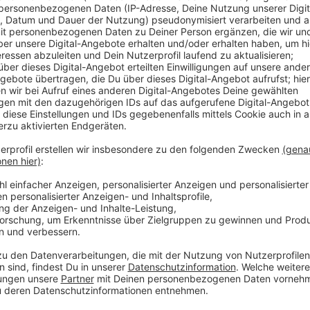
Der Duisburger Zoll, der auch für den Kreis Wesel zus
Millionen unversteuerte Zigaretten einkassiert. Im Ja
Hintergrund der starken Zunahme war die Kontrolle m
im Juli. Damit konnte ein Steuerschaden von 1,5 Mill
aus der Jahresbilanz des Duisburger Zolls hervor. Die
Drogen gab es einen leichten Rückgang: So stellte de
darunter über 66.000 Ecstasy-Tabletten und über 15 
noch doppelt so viele.
Anzeige
Auch Schwarzarbeit war 2021 wieder Schw
Anzeige
Die Finanzkontrolle Schwarzarbeit hat im vergangene
Region überprüft - etwa im Bereich der Gebäudereini