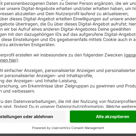
Nach dem Tod von drei Koalas zu Beginn der Woche 
Duisburger Zoo eingeschläfert werden. Beide litten
für die Tiere lebensbedrohlich waren. Eine Heilung w
Die verbliebenen vier Koalas zeigen derzeit keine 
genau beobachtet.
Anzeige
Das Koala-Haus bleibt zum Schutz der Tiere für Bes
gilt europaweit als Spezialist für die Haltung von Koa
Eukalyptus. Die Erkrankung bewegt viele Menschen u
Medien
.
Anzeige