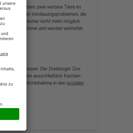
mussten gestern zwei weitere Tiere im
 unter schweren Verdauungsproblemen, die
ar laut Zoosprecher nicht mehr möglich.
Krankheitssymptome und werden weiterhin
ucher geschlossen. Der Duisburger Zoo
las. Sie fressen ausschließlich frischen
nd sorgt für Anteilnahme in den
sozialen