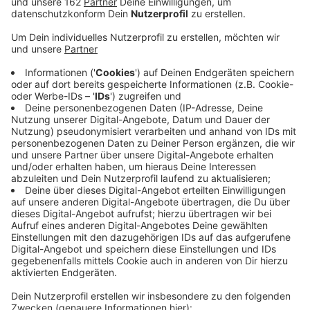
gesperrt. Ein Rollstuhlfahrer war hier mit einem
Bus zusammengeprallt. Der 94jährige wurde
schwer verletzt.
Veröffentlicht:
Freitag, 17.01.2020 10:28
Anzeige
In Hamminkeln ist ein 94jähriger schwer verletzt
worden, der mit einem Elektro-Rollstuhl unterwegs
war. Er wollte gestern die Bocholter Straße
überqueren. Dabei wurde er von einem Bus erfasst. Der
71-Jährige Fahrer hatte noch gebremst und wollte
nach rechts auf ein Feld ausweichen. Er konnte den
Zusammenstoß aber nicht mehr verhindern. Auch ein
20jähriger Fahrgast erlitt bei dem Unfall leichte
Verletzungen. Die Bocholter Straße war während der
Rettungsarbeiten gesperrt.