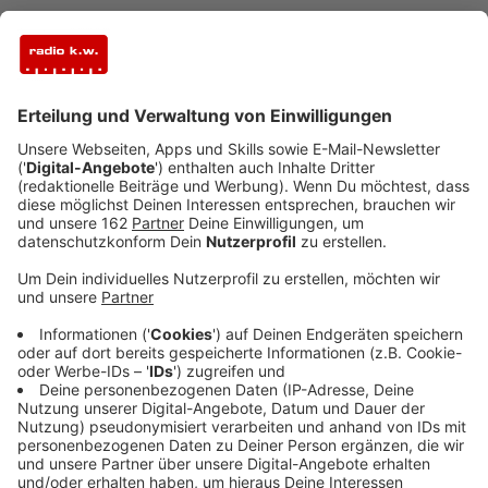
Anzeige
Warum prüft die EASA den Ein-Pilot-Betrieb?
Anzeige
Die europäische Luftaufsicht EASA prüft, ob
Verkehrsflugzeuge zumindest zeitweise nur noch von
einem Kapitän geflogen werden können. Diese Idee
stößt bei den Piloten auf heftige Kritik. Ihre
Gewerkschaft, die Vereinigung Cockpit, sieht vor allem
Sicherheitsprobleme. Denn bisher sitzen im Cockpit
immer Pilot und Co-Pilot, die sich gegenseitig
ergänzen.
Anzeige