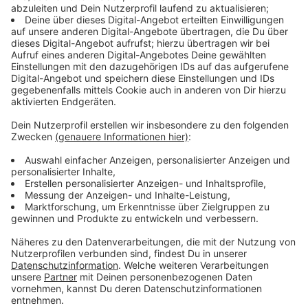
Welche Sicherheitsbedenken gibt es?
Anzeige
"Wir kontrollieren uns gegenseitig, was wir während der
Flugdurchführung machen. Wir besprechen Situationen,
die aufpoppen zusammen und wir schauen auch immer
gegenseitig, darauf, ob es dem anderen gut geht." sagt
Cockpit-Sprecherin Vivianne Rehaag im Interview mit
uns und bringt dafür gleich auch ein passendes
Beispiel. "Das ist vor allen Dingen dann von sehr, sehr
großer Relevanz, wenn im Flug Dinge mal nicht so
verlaufen, wie das im Optimalfall vorgesehen ist. Wenn
es zum Beispiel zu einem Systemausfall kommt. Da
wirken wir als Team zusammen, und jetzt ist dieser
Plan da, dass aus dieser Gleichung eine Person
weggestrichen wird, und das sehen wir in der Tat als