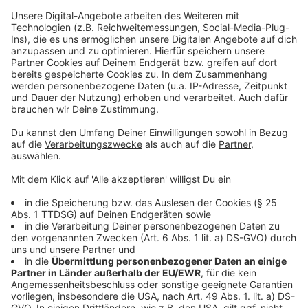
sicherheitskritisch an."
Anzeige
Was passiert in Krisensituationen?
Anzeige
Ein weiterer Kritikpunkt der Piloten: Nach der
angedachten neuen Regelung müsste einer der
Piloten in einer auftretenden Krisensituation unter
Umständen geweckt werden, weil er pausiert. Und das
wäre ein Problem. "Wenn sie nachts mal aus dem
Tiefschlaf gerissen werden und innerhalb von
Sekunden eine komplexe Problemsituation dargestellt
bekommen, ist man auch nicht von jetzt auf gleich auf
100 Prozent seiner Leistungsfähigkeit, sondern
braucht einfach einen gewissen Zeitraum, bis man