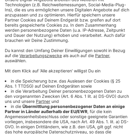
für Änderungen im Infektionsschutzgesetz frei.
25. November:
Die Beschränkungen für
persönliche Kontakte werden für weitere Wochen
verschärft. Darauf verständigen sich Bund und
Länder.
27. November:
Die Zahl der nachgewiesenen
Infektionen in Deutschland hat nach RKI-Daten
die Millionenmarke überschritten.
Anzeige
Dezember 2020 bis 27. Januar 2021
Anzeige
2. Dezember:
Als erstes Land der Welt erteilt
Großbritannien dem Impfstoff von Biontech und
Pfizer eine Notfallzulassung und startet seine