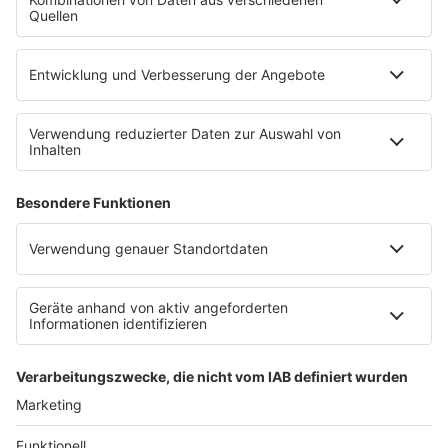
15. Januar:
Mehr als zwei Millionen Corona-Fälle
sind hierzulande bekannt geworden.
19. Januar:
Bund und Länder verlängern den
Lockdown bis Mitte Februar. Zudem werden die
besser schützenden FFP2-Masken oder OP-
Masken in Bus und Bahn sowie beim Einkaufen
obligatorisch.
22. Januar:
Mehr als 50 000 Menschen sind an
oder unter Beteiligung einer nachgewiesenen
Sars-CoV-2-Infektion gestorben.
25. Januar:
Mehr als 1,5 Millionen Menschen
haben in Deutschland bereits ihre erste Corona-
Impfung erhalten, mehr als 220 000 auch schon
die zweite. (dpa)
Anzeige