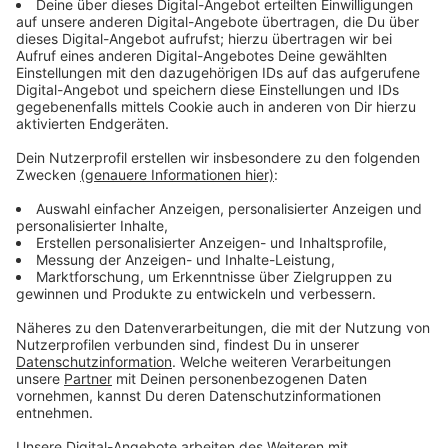
7./8. Oktober:
Die Bundesländer beschließen ein
Beherbergungsverbot für Urlauber aus
inländischen Risikogebieten.
22. Oktober:
Die Zahl der Neuinfektionen binnen
eines Tages hat erstmals den Wert von 10 000
überschritten. Das Robert Koch-Institut (RKI)
macht vor allem private Treffen dafür
verantwortlich.
2. November:
Ein Teil-Lockdown mit
Einschränkungen bei Kontakten und
Freizeitaktivitäten soll die zweite Infektionswelle
brechen.
9. November:
Als erste westliche Hersteller
veröffentlichen Biontech und der US-
Pharmakonzern Pfizer vielversprechende
Ergebnisse einer für die Zulassung ihres Corona-
Impfstoffs entscheidenden Studie.
18. November:
Unter dem Protest Tausender in
Berlin machen Bundestag und Bundesrat den Weg