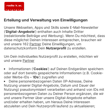
Beschränkungen - etwa für Hotels, Gastronomie,
Fahrschulen, Schwimmbäder und Fitnessstudios.
16. Mai:
Sachsen-Anhalt registriert als erstes
Bundesland seit Ausbruch der Pandemie keine
Neuinfektionen im Vergleich zum Vortag. Die
Fußball-Bundesliga legt wieder los - ohne Fans
in
den Stadien.
16. Juni:
Im Kampf gegen das Virus geht eine
staatliche Warn-App an den Start. Sie soll dabei
helfen, Infektionen nachzuverfolgen.
29. August:
Etwa 40 000 Menschen protestieren
in Berlin gegen die Corona-Maßnahmen.
Demonstranten durchbrechen die Absperrung vor
dem Reichstag und stürmen auf die Treppe.
30. September:
Angesichts wieder steigender
Infektionszahlen fordert die Kanzlerin zum
Durchhalten auf. „Wir riskieren gerade alles, was
wir in den letzten Monaten erreicht haben“, sagt
Merkel im Bundestag.