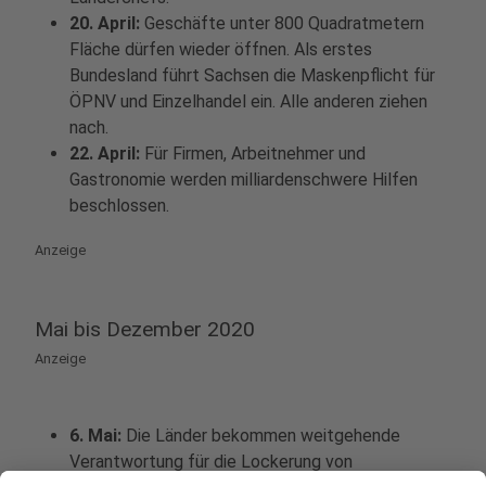
20. April:
Geschäfte unter 800 Quadratmetern
Fläche dürfen wieder öffnen. Als erstes
Bundesland führt Sachsen die Maskenpflicht für
ÖPNV und Einzelhandel ein. Alle anderen ziehen
nach.
22. April:
Für Firmen, Arbeitnehmer und
Gastronomie werden milliardenschwere Hilfen
beschlossen.
Anzeige
Mai bis Dezember 2020
Anzeige
6. Mai:
Die Länder bekommen weitgehende
Verantwortung für die Lockerung von