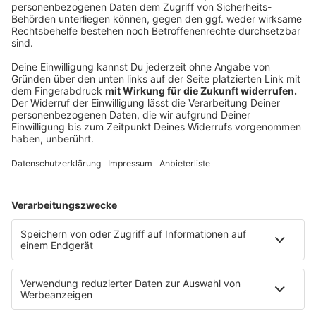
Impfkampagne wenige Tage später.
16. Dezember:
Der seit November geltende Teil-
Lockdown reicht nicht aus. Der Einzelhandel muss
mit wenigen Ausnahmen schließen.
18. Dezember:
Die Zahl der binnen eines Tages
gemeldeten Infektionen in Deutschland ist
erstmals auf mehr als 30 000 gestiegen.
21. Dezember:
Zum Schutz vor einer
infektiöseren Virus-Variante dürfen keine
Passagierflugzeuge aus Großbritannien mehr
in Deutschland landen. Der Corona-Impfstoff von
Biontech erhält von Brüssel die bedingte
Marktzulassung. Somit können die Impfungen in
der EU beginnen. Am 6. Januar wird auch der von
Moderna zugelassen.
24. Dezember:
Heiligabend im Zeichen der
Pandemie. Familienfeiern sollen klein bleiben,
Christmetten wenn überhaupt nur auf Abstand