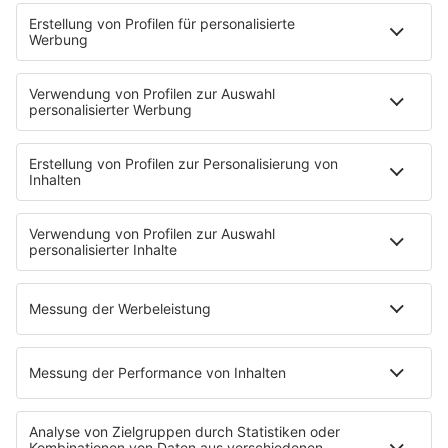
stattfinden. Zudem wird die in Großbritannien
aufgetretene Variante des Coronavirus erstmals
auch in Deutschland nachgewiesen.
26. Dezember:
Einen Tag vor dem offiziellen
Impfstart werden in einem Seniorenzentrum in
Sachsen-Anhalt eine 101 Jahre alte Frau und
etwa 40 weitere Bewohner geimpft.
27. Dezember:
In allen Bundesländern beginnen
die Impfungen. Zuerst sollen Menschen über 80,
Pflegeheimbewohner sowie Pflegekräfte und
besonders gefährdetes Krankenhauspersonal
immunisiert werden.
1. Januar 2021:
Deutschland kommt
vergleichsweise ruhig ins neue Jahr. Der Verkauf
von Silvesterfeuerwerk war verboten.
14. Januar:
Das Statistische Bundesamt schätzt,
dass die deutsche Wirtschaftsleistung 2020 im
Vergleich zum Vorjahr um 5,0 Prozent
eingebrochen ist.