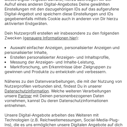
Fast alle Tagesgäste am Niederrhein stammen aus aus
Nordrhein-Westfalen. Nur drei Prozent kommen aus
anderen Bundesländern. Insgesamt werden fast 80
Prozent der Tagesreisen im Radius von 50 Kilometern
vom Wohnort unternommen. Wenig überraschend,
kommen die meisten Besucher am Wochenende.
Niederrhein Tourismus will deshalb weiter für eine
Lockerung der Ladenöffnungszeiten kämpfen. Die
durchschnittliche Aufenthaltsdauer liegt etwas über
vier Stunden.
Anzeige
Städte beliebter als Natur
Anzeige