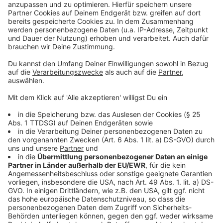
Rund 75 Prozent der Tagesreisen haben eine Stadt als
Ziel. In jeder vierten wird die Natur bevorzugt.
Wichtigster Anlass ist der Besuch von Verwandten,
Bekannten oder Freunden. Aber auch das Erlebnis
besonderer Restaurants, Cafés oder Outdoor-
Aktivitäten wie Wandern und Radfahren gehören dazu.
Der Besuch von Sehenswürdigkeiten, die Nutzung von
Wellness-Einrichtungen oder Shopping-Aktivitäten
fallen ebenfalls unter die „Top 10“.
Anzeige
Anzeige