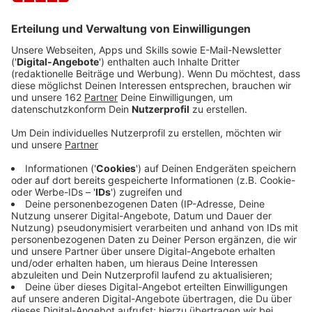
Anzeige
Eine kurze Auszeit an unserem schönen Niederrhein
bleibt offenbar beliebt. Im vergangenen Jahr gab es
bei uns etwa 42 Millionen Tagesreisen. Sie bescherten
einen Umsatz von rund einer Milliarde Euro. Das kam
bei einer Studie heraus, die von der Niederrhein
Tourismus GmbH in Auftrag gegeben wurde. Sie
bezieht sich auf Ausflügler, Shopping-Touren,
Verwandtschaftsbesuche oder Tagungen. Deutlich
wurde dabei, dass der Tagestourismus ein großer
Wirtschaftsfaktor am Niederrhein ist.
Anzeige
Fast alle Gäste kommen aus NRW
Anzeige