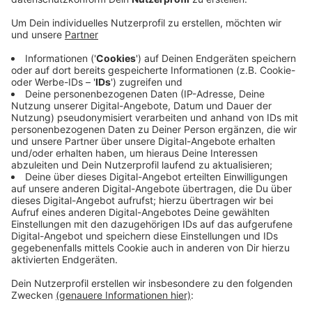
Anzeige
Wegen des Schimmelpilzbefalls an der
Niersenbergschule hat die Stadt Kamp-Lintfort die
Eltern für morgen Abend (Mittwoch) zu einer
Infoveranstaltung in die Stadthalle geladen. Die
Schule mit 280 Kindern war am Freitag geschlossen
worden. Ab dem kommenden Montag könnte ein
provisorischer Schulbetrieb wieder aufgenommen
werden - mit einem Pendelbusverkehr zu anderen
Standorten. Welche in Frage kommen, wird noch
geprüft. Die Ergebnisse einer neuen Raumluftmessung
sollen erst Ende nächster Woche vorliegen.
Anzeige