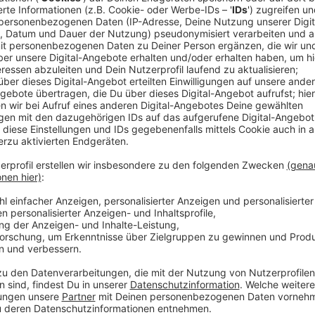
Comedy
Elvis Eifel - Der Podcast: "He
Anzeige
Anzeige
Vorstellen brauchen wir ihn euch nicht. Seit 2003 trei
seine Späße am Telefon mit seinen Hörerinnen und Hö
müssen am Ende mit lachen - wenn auch nicht immer. 
bekommen könnt, ist Elvis nun unter die Podcaster 
die Uhr zur Verfügung. Hier bekommt Ihr außerdem den