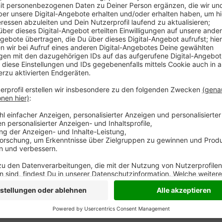
Anzeige
Comedy
Elvis Eifel - "der Spinner mit 
Anzeige
Anzeige