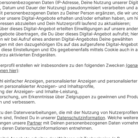
Über 330 Menschen hatten sich im Mai für die leukäm
lassen. Jetzt gibt es gute Nachrichten von der mittle
dem Weg der Besserung. Vier mögliche Spender ware
ihrer Schule festgestellt worden. Ob sie aus Dinsla
aber auch egal. Das Wichtige: Die 13-Jährige hat den
hat die Spende angenommen.
Anzeige
Michelle durfte Mitschüler schon besuchen
Anzeige
Noch muss Michelle im Homeschooling unterrichte
muss erst wieder aufgebaut werden. Aber an ihrem Ge
Vorsicht schonmal in ihrer Klasse feiern lassen. Ihre