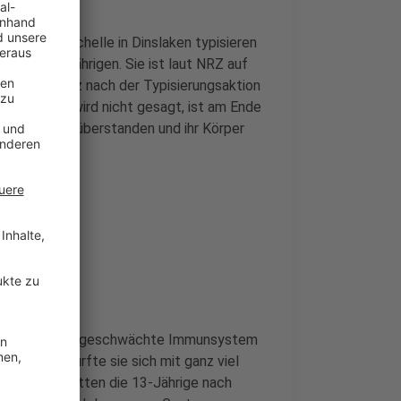
iekranke Michelle in Dinslaken typisieren
rweile 13-Jährigen. Sie ist laut NRZ auf
n schon kurz nach der Typisierungsaktion
ken kommen, wird nicht gesagt, ist am Ende
 Eingriff gut überstanden und ihr Körper
t werden. Das geschwächte Immunsystem
burtstag durfte sie sich mit ganz viel
 Mitschüler hatten die 13-Jährige nach