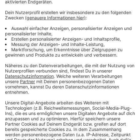
Anzeige
In Dinslaken-Lohberg soll künftig jedes Jahr kurz vor
Weihnachten an das Ende der Bergbau-Ära erinnert
werden. Am Sonntag um 17 Uhr gibt es zum ersten
Mal die "Letzte Schicht" am Platz der Vielfalt. Die
Idee hatte das Bergbau-Netzwerk Dinslaken-Lohberg.
Nicht nur frühere Bergleute sind zum Miteinander bei
Live-Musik eingeladen. Außerdem soll der
Förderwagen eingeweiht werden, der hier erst vor
kurzem aufgestellt wurde.
Anzeige