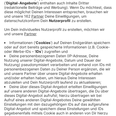
Veröffentlicht:
Freitag, 20.12.2019 08:43
Anzeige
Vor einem Jahr ist in Bottrop das letzte deutsche
Steinkohlebergwerk geschlossen worden. Gearbeitet
wird hier trotzdem noch, aber nur um die Zeche
stillzulegen. Fast alles wurde schon
rausgeholt: Arbeitsgeräte, Kabel oder Förderbänder.
Heute geht es weiter mit der Verfüllung von zwei
Schächten. Dafür stehen rund 90tausend Tonnen Sand
und viel Spezialzement bereit.
Anzeige
Lohberger wollen Erinnerungsveranstaltung
etablieren