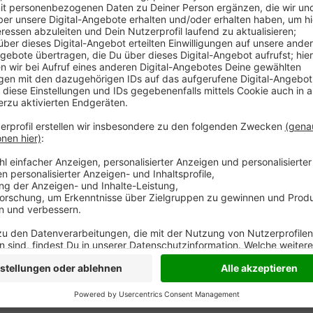
Anzeige
Für die Helfer vom Niederrhein ist der Einsatz im Ka
Die ersten Einsatzkräfte von ISAR und THW kehren 
Mittag werden sie zunächst mit dem Flieger in Rüsse
Hilfsorganisation hatte mit dem THW - darunter auc
gebildet. Zunächst ging es um die Suche nach Vermi
Häuser auf ihre Stabilität geprüft. Dafür bleibt auch 
Anzeige