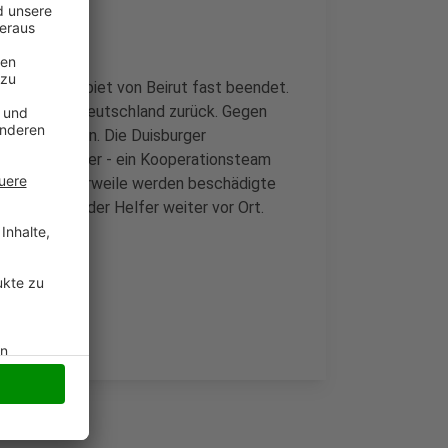
tastrophengebiet von Beirut fast beendet.
heute nach Deutschland zurück. Gegen
lsheim landen. Die Duisburger
h zwei Moerser - ein Kooperationsteam
ssten. Mittlerweile werden beschädigte
noch ein Teil der Helfer weiter vor Ort.