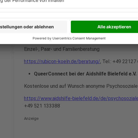
persönliche Beratung
www.rosastrippe.de
, Tel.: +49 234 19 446
rubiconBeratung
Einzel-, Paar- und Familienberatung
https://rubicon-koeln.de/beratung/
, Tel.: +49 22127
QueerConnect bei der Aidshilfe Bielefeld e.V.
Kostenlose und auf Wunsch anonyme Psychosoziale 
https://www.aidshilfe-bielefeld.de/de/psychosozial
+49 521 133388
Anzeige