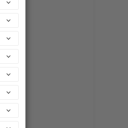
nschen
* Menschen
lichkeiten
9 446