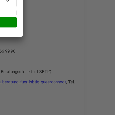
 66 99 90
Beratungsstelle für LSBTIQ
e-beratung-fuer-lsbtiq-queerconnect
, Tel.: