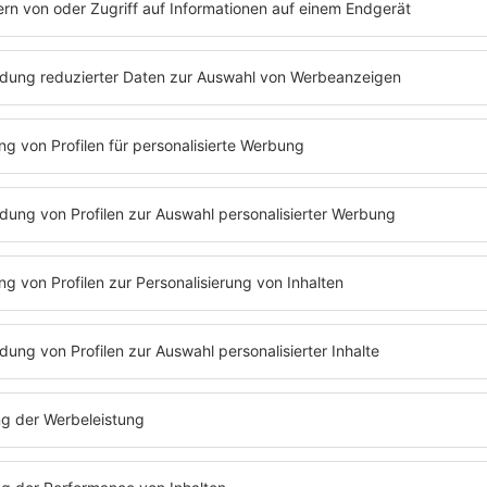
Begegnungs- und Beratungszentrum für queere Me
www.andersroom.de
, Tel.: +49 271 53 297
KCM e.V. Münster - Verein für queeres Leben
Beratung und Begegnung
www.kcm-muenster.de
. Tel.: +49 251 66 56 86
LEBEDO
Psychosoziale Beratungsstelle für alle LSBPATINQ
www.lebedo.de
, Tel.: +49 231 98 22 14 40
Lebenslust-Beratungsstelle
Psychosoziale Beratung, Aufklärung und Kontaktmög
www.lebenslust-beratungsstelle.de
, Tel.: +49 208 1
Rosa Strippe e.V.