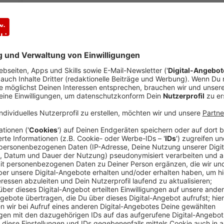
Bunt, sichtbar und vielfältig: Das sind die Ziele des 
im Hinblick auf den anstehenden CSD (Christopher S
lautet "Nie wieder still". Der CSD soll einen sicher
jeglicher Diskriminierung entgegenwirken. Die Organi
hunderten Teilnehmern. Der Demozug startet um
15
Berliner Tor. Begleitet wird die Veranstaltung von 
Unter anderem sorgen Live-Musik, eine Bauchtanzgru
DJane für gute Unterhaltung.
Schirmherr
ist Wesels
es "ein klares Bekenntnis zu Respekt, Menschenwür
Mit einem offenen Brief hatte er sich hinter die Plä
Beschwerden gegen die geplante Parade.
Anzeige
Ein offenes Ohr für queere Menschen
Anzeige