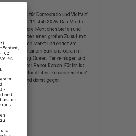
Vereins "Wesel für Demokratie und Vielfalt"
treet Day) am
11. Juli 2026
. Das Motto
en Raum für queere Menschen bieten und
satoren erwarten einen großen Zulauf mit
 Uhr
am Großen Markt und endet am
Infoständen und einem Bühnenprogramm.
ppe, eine Drag-Queen, Tanzeinlagen und
 Bürgermeister Rainer Benien. Für ihn ist
de und einem friedlichen Zusammenleben".
ne gestellt - und damit gegen