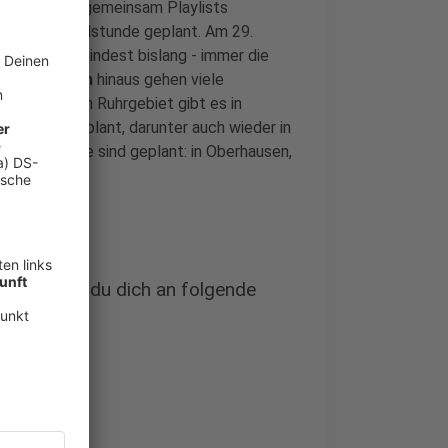
lwerk werden gemeinsam Playlists
lakat-Bastelstunde geplant. Am 29.
bei uns - zumindest bislang - immer die
 Kreisgrenzen
hinaus gehen viele
. Nebenan im Ruhrgebiet gibt es in
nsgesamt geplant, darunter auch wieder in
 auch drei neue sind geplant: in Oberhausen,
t, kannst du dich an folgende