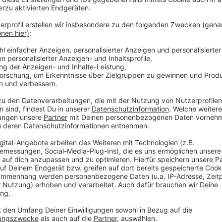
Auch
Michelle aus Wesel
freut sich sehr auf den er
als Mann gelebt, bevor sie vor etwa zehn Monaten Fr
CSD wird das erste Event sein, an dem sie als Frau t
gesprochen. Anfangs war es schwierig für sie, ihre n
niemanden, dem sie von ihrem Wandel erzählen konnt
Daher wünscht sie sich
Ansprechpersonen
: Mensch
wenden kann, um mögliche Fragen zu klären.
Anzeige
Auch Moers und Neukirchen-Vluyn feiern d
Anzeige
Der Niederrhein hängt die Regenbogenflagge jetzt er
folgt der nächste am 1. August in
Moers.
Hier gibt 