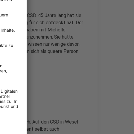
sten Weseler CSD. 45 Jahre lang hat sie
auenkleidung für sich entdeckt hat. Der
eilnimmt. Wir haben mit Michelle
eue Identität anzunehmen. Sie hatte
e - bis heute wissen nur wenige davon.
en, an die man sich als queere Person
en CSD
st richtig hoch. Auf den CSD in Wesel
es vor dem Event selbst auch