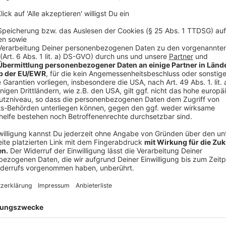
Vorbereitungstreffen am 23.Juli und 30.Juli. Im Bol
zusammengestellt. Außerdem ist eine gemeinsame P
August ist dann
Neukirchen-Vluyn
dran. Hier gab es 
größte Pride-Parade im Kreis Wesel. Auch
über die
Menschen für die Rechte von Queeren auf die Straße
diesem Jahr so viele CSDs wie noch nie. Zwölf sind i
Duisburg
(25.Juli) und
Oberhausen
(11. Juli) - aber
Hattingen und Lünen.
Anzeige
Wenn auch du nach Ansprechpersonen suchs
Stellen wenden:
Anzeige
andersROOM