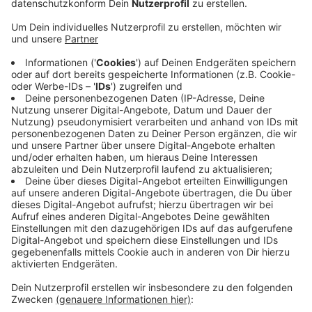
Anzeige
Für den Mord an der kleinen Greta aus Viersen ist ihre
Erzieherin zu lebenslanger Haft verurteilt worden. Das
Landgericht Mönchengladbach stellte die besondere
Schwere ihrer Schuld fest. Außerdem verurteilten die
Richter die 25-Jährige aus Geldern wegen der
Misshandlung von Schutzbefohlenen in zwei Fällen. Sie
soll der 3-jährigen Greta während des Mittagsschlafes
so lange auf den Brustkorb gedrückt haben, bis es zum
Atemstillstand kam. Greta starb zwei Wochen später
im Krankenhaus. Die Erzieherin hatte bis zuletzt ihre
Unschuld beteuert.
Anzeige