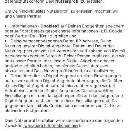
Veröffentlicht:
Dienstag, 28.04.2020 14:34
Anzeige
Die berühmte Weseler Esel-Ampel leuchtet jetzt
länger grün. Immer wieder hatten sich Leute
beschwert, dass die Grünphase an der
Kreuzstraße/Esplanade zu kurz sei. Der Grund:
Fußgänger lassen sich hier mehr Zeit beim Überqueren,
z.B. um Selfies mit den Esel-Motiven zu machen. Die
Stadt Wesel hat die Grünphase deshalb angepasst.
Ohnehin wird die Ampel künftig wohl häufiger genutzt.
Aldi hatte hier schon seine Verkaufsfläche vergrößert;
bald soll auch Edeka eröffnen.
Anzeige