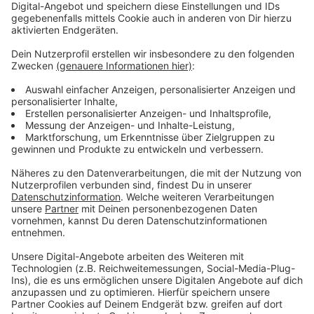
soll die Sperrung bis Montagmorgen (11.11.) bestehen
bleiben. Autofahrer werden weiterhin über die A59
umgeleitet und sollten den Bereich möglichst
großräumig umfahren.
Anzeige
Die Fahrbahnabsackung wurde am frühen
Donnerstagnachmittag entdeckt. Da hieß es
betroffen ist eine Strecke von rund 20 Metern, auf der
der Asphalt mehrere Zentimeter tief abgesackt ist.
Die Autobahn GmbH sperrte sofort die A40 in Richtung
Essen. Bereits in den ersten Stunden bildeten sich
Staus zurück bis Moers. Das Kreuz Kaiserberg ist eine
der meistbefahrenen Verkehrsknotenpunkte im
Ruhrgebiet. Täglich nutzen rund 130.000 Fahrzeuge die
Verbindungen zwischen A3 und A40. Bereits im
Sommer mussten dort Hohlräume auf der A3 verfüllt