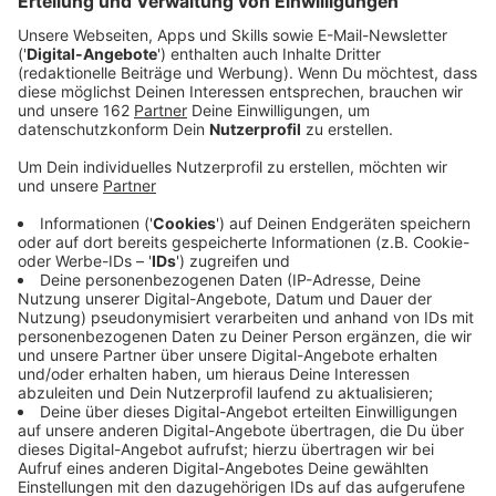
Anzeige
Die A40 bleibt in Richtung Essen zwischen dem Kreuz
Duisburg und dem Kreuz Kaiserberg weiterhin gesperrt.
Grund ist eine großflächige Fahrbahnabsackung im
Kreuz Kaiserberg. Die Sondierungsarbeiten sind
inzwischen abgeschlossen, und seit heute Morgen
wird der Schaden behoben.
Anzeige
Auf einer Fläche von rund 150 Quadratmetern wird der
Fahrbahnaufbau bis zu einem Meter Tiefe
ausgebaggert und schichtweise neu aufgebaut. Dabei
müssen die Asphaltschichten immer wieder aushärten,
was zusätzliche Zeit erfordert. Laut Autobahn GmbH