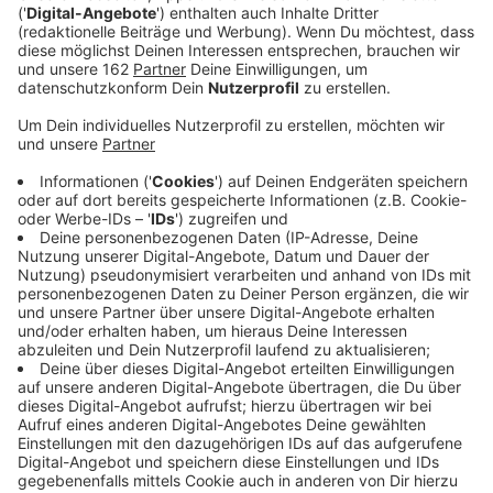
Anzeige
Von Neukirchen-Vluyn nach Moers und Duisburg mit
dem Zug - das könnte einmal Realität werden. Seit
Jahren wird überlegt, die Niederrheinbahn auf der
Strecke wiederzubeleben. Jetzt kommt nochmal
Bewegung in die Pläne. Heute beschäftigt sich die
Moerser Politik mit dem Thema. Erstmal geht es nur
um Planungskosten. 2,3 Millionen Euro müssten
insgesamt investiert werden. Ein großer Teil davon
wird gefördert. Auf die Stadt Moers kämen trotzdem
noch 35tausend Euro zu.
Anzeige
Machbarkeit einer Brücke muss geprüft
werden