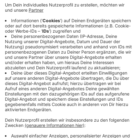
Anzeige
Die Stadtverwaltung weist ausdrücklich daraufhin,
dass ihre eigenen Energieberatungsangebote von den
Rheinbergern selbst angefordert werden müssen.
Außerdem finden wegen Corona derzeit keine
Hausbesuche statt. Betroffene sollten Telefonate,
die ihnen suspekt vorkommen, sofort beenden und
keine Fremden ins Haus lassen.
Anzeige
Anzeige