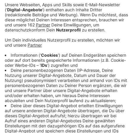
Anzeige
Am Niederrhein starten heute wieder die weltgrößten
Tolkien-Tage. Die Veranstalter rechnen mit rund
siebzehntausend Herr-der-Ringe-Fans. Bis Sonntag
können sie auf dem Gelände in Geldern-Pont in die
Welt von Mittelerde eintauchen. Geboten werden
ihnen etwa mittelalterliches Lagerleben, Kino, Musik
und Vorträge. Für heute und morgen gibt es auch noch
einige wenige Tickets. Das Wochenende ist schon
ausverkauft. Die Organisatoren bitten deshalb,
Samstag und Sonntag auch nicht ohne Vorab-Ticket
anzureisen.
Anzeige