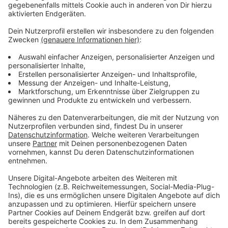
Noch immer wird eine dauerhafte Bleibe
gesucht
Anzeige
Für das Großevent rund um den "Herr der Ringe"-Autor
werden jedes Jahr wieder aufwändige Kulissen
aufgebaut. Danach verschwinden sie wieder, weil das
Gelände landwirtschaftlich genutzt wird. Genau das
möchte die Deutsche Tolkien Gesellschaft gerne
ändern. Sie sucht noch immer nach einem dauerhaften
Standort im Raum Geldern, in dem Kulissen und Lager
bleiben können. Der Platz muss für Bühnen, Zelte,
Lager und Parkflächen reichen. Im Idealfall umfasst
das Areal 11 bis 20 Hektar mit Waldfläche und freiem
Gelände.
Hier gibt es weitere Infos.
Anzeige