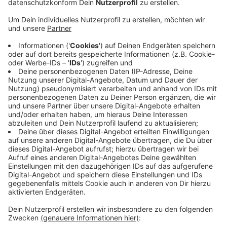
Anzeige
In Duisburg-Marxloh ist aus der Festnahme eines 18-
Jährigen am Dienstagabend ein Großeinsatz geworden.
Der junge Mann war zunächst noch in ein Haus
geflüchtet, da konnte die Polizei ihn aber festnehmen.
Draußen sammelten sich rund 200 Menschen - auch
mit Clan-Bezug - und störten die Festnahme. Erst mit
Verstärkung konnte die Polizei die Situation klären, es
wurden zwei weitere Personen in Gewahrsam
genommen. Warum der 18-Jährige gesucht wurde,
sagte die Polizei nicht. Verletzt wurde bei dem
Großeinsatz niemand.
Anzeige