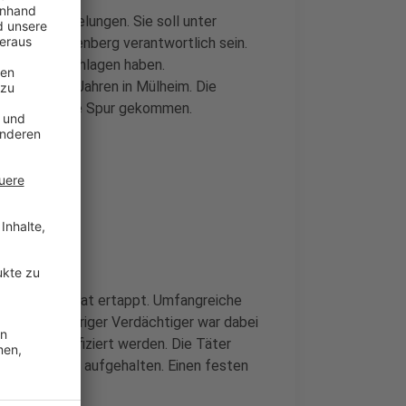
echerbande gelungen. Sie soll unter
minkeln-Ringenberg verantwortlich sein.
dbach zugeschlagen haben.
25 und 40 Jahren in Mülheim. Die
leiche auf die Spur gekommen.
ittlungen
auf frischer Tat ertappt. Umfangreiche
. Ein 34-jähriger Verdächtiger war dabei
nack identifiziert werden. Die Täter
ausen/Mülheim aufgehalten. Einen festen