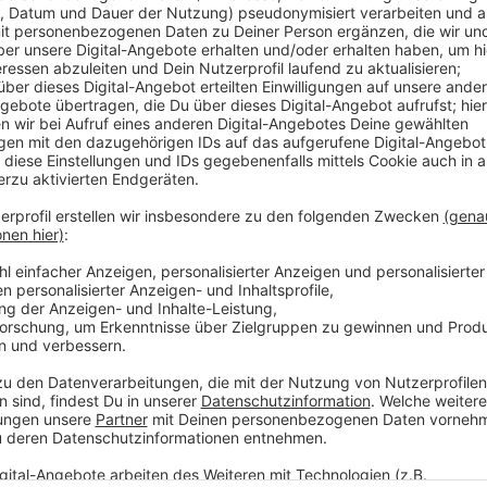
Der Polizei ist offenbar ein Schlag gegen eine Einbr
anderem für die Einbruchserie vor einem Jahr in Ham
Außerdem soll sie in Hünxe, Bonn oder Bergisch-Gla
Festgenommen wurden vier Tatverdächtige zwischen 
Ermittler waren ihnen unter anderem durch DNA-Abg
Anzeige
Auch eine Kamera in Hünxe half bei den Erm
Anzeige
Im Februar hatte die Polizei einen der Verdächtigen 
Ermittlungen führten dann zu den anderen Festnahmen
auch bei der Auswertung einer Kamera in Hünxe-Dreve
hatten sich laut Polizei vor allem im Bereich Oberh
Wohnsitz haben sie aber laut Polizei nicht.