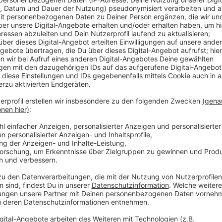
Ein ausgebüxtes Schwein hat auf der A3 bei Oberhaus
Autofahrer hatte es in einem Holzverschlag transport
Darüber hatte er noch eine Plane gespannt. Das 70 K
während der Fahrt entkommen und lief dann zunächst
verletzte es sich leicht und rettete sich schließlich
Anzeige
Feuerwehr brachte das Schwein von der A3
Anzeige
Als die Einsatzkräfte eintrafen, wartete der Besitz
Schwein. Die Feuerwehr konnte das verängstigte Tie
Danach organisierte der 35-jährige Halter aus Schw
Schwein mit. Er bekam eine Anzeige wegen mangelnd