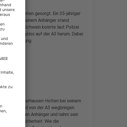
en für Aufsehen gesorgt. Ein 35-jähriger
iert, die auf einem Anhänger stand.
ilo schwere Schwein konnte laut Polizei
 orientierungslos auf der A3 herum. Dabei
 in eine Böschung.
 weg
er auf Höhe Oberhausen-Holten bei seinem
r verladen und von der A3 wegbringen.
erte einen neuen Anhänger und nahm sein
er Ladungssicherheit. Wie die