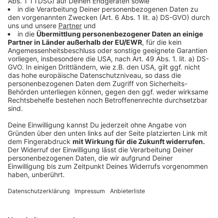
Vier Freibäder im Kreis Wesel starten in die
Saison
Anzeige
Die Freibäder und Badeseen in Wesel, Dingden, Xanten
oder Hünxe erwarten den ersten großen Ansturm.
Gleich vier starten am Samstag (23.5.) zum perfekten
Sommerwetter außerdem neu in die Saison. Das
Dinamare in Dinslaken öffnet seinen Außenbereich, in
Moers sind Solimare und Bettenkamper Meer dabei.
Und auch das Panoramabad in Kamp-Lintfort öffnet
ab Samstag wieder. Das Underbergbad in Rheinberg
folgt am 4. Juni.
Anzeige
Kamp-Lintfort lädt zur Landpartie in den