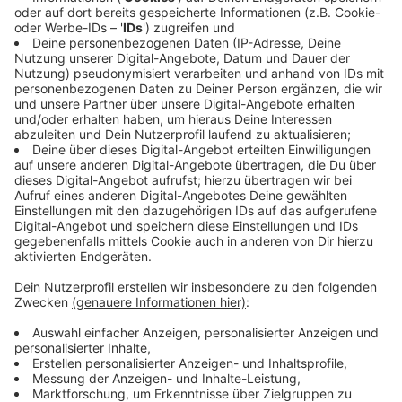
Anzeige
An der Xantener Südsee wird am Pfingstwochenende
Fischmarkt gefeiert. 65 Aussteller haben sich für
Sonntag und Montag angekündigt. Rund 300 Meter
lang ist die Genuss- und Shoppingmeile direkt am
Wasser. Mit dabei ist viel Gastro und Kunsthandwerk.
Für Live-Musik sorgt etwa die holländische
Joekskapelle „Flabbedeius“. Kulinarisch gibt es z.B.
maritime Klassiker wie Backfisch und Kibbelingen,
außerdem portugiesische Empanadas oder
Flammlachs. Der Xantener Fischmarkt öffnet am
Sonntag (24.5.) und Montag (25.5.) jeweils von 11 bis
18 Uhr, der Eintritt ist frei.
Anzeige