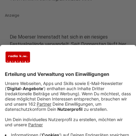
Anzeige
Die Moerser Innenstadt hat sich in ein riesiges
Festivalgelände verwandelt. Seit Donnerstag läuft hier
das Moers Festival. Rund 200 internationale Künstler
werden bis Pfingstmontag erwartet. Dazu gibt es ein
ganzes Festivaldorf mit 85 Marktständen und fast 40
Food-Trucks. Viele Moerser freuen sich vor allem,
dass die Hauptbühne ins Herz der Stadt zurückgekehrt
ist - auf den Kastellplatz. Und die Camper haben ihre
Zelte wieder im Freizeitpark aufgeschlagen.
Anzeige
In Xanten gibt es den Fischmarkt am Wasser