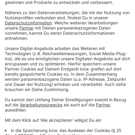
Kundgebungen zum Geburtstag des
Grundgesetzes
Anzeige
Der Kreis Wesel setzt am Samstag (23.5.) ein Zeichen
für Demokratie. Dann wird der Geburtstag unseres
Grundgesetzes gefeiert. In Moers ist ab 10 Uhr 45
eine Kundgebung auf dem Neumarkt geplant. "Moers
ist bunt, nicht braun" hat dazu aufgerufen. Außerdem
gibt es ab 10 Uhr 30 eine Mahnwache in Wesel. Hier
könnt ihr das Grundgesetz auch bei Mitmachaktionen
kennenlernen. Und in Dinslaken geht es bei einem
Aktionstag in der Altstadt und im Museumsgarten um
viel Meinungsaustausch.
Anzeige