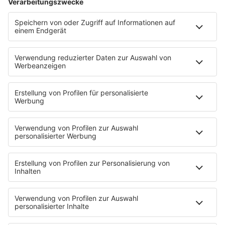
Terrassengarten
Anzeige
Aus der Landpartie ist ein Soulmarket geworden - der
beliebte Lifestyle-Markt ist mit neuem Namen nach
Kamp-Lintfort gekommen. Premiere feierte er vor
fünf Jahren am Kloster Kamp. Letztes Jahr gab es
dann zum ersten Mal neben der Herbst- auch eine
Frühlings-Ausgabe. Seit Freitag (22. Mai) haben wieder
rund 150 Aussteller ihre Stände im schönen
Terrassengarten aufschlagen. Dabei werden Bereiche
aus Kunst, Mode, Schmuck, Genuss und Garten
abgedeckt. Die Landpartie läuft vom 22. bis 25. Mai.
Anzeige