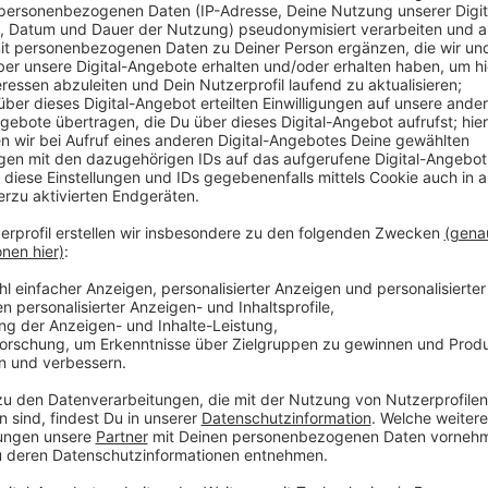
Anzeige
Die Weseler wollen in diesem Jahr mehr für Weihna
einer Umfrage der FOM Hochschule heraus. Der Schnit
mehr als bei der Umfrage im vergangenen Jahr. Insg
Städten befragt. In dem Ranking der Ausgaben für 
Mittelfeld. Spitzenreiter sind die Frankfurter mit et
Anzeige
Spielwaren sind nach wie vor der Rennen
Anzeige
Männer lassen sich ihre Weihnachtsgeschenke in Wese
auch eher auf dem letzten Drücker unterwegs. Die b
Jahr wieder Spielwaren oder Gamingprodukte. Dahint