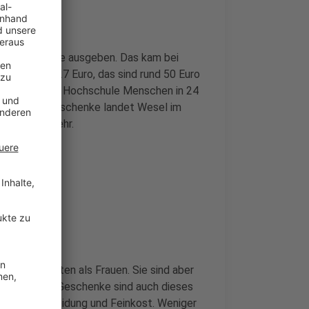
chtsgeschenke ausgeben. Das kam bei
t lag bei 527 Euro, das sind rund 50 Euro
esamt hat die Hochschule Menschen in 24
Weihnachtsgeschenke landet Wesel im
wa 80 Euro mehr.
l mehr kosten als Frauen. Sie sind aber
eliebtesten Geschenke sind auch dieses
er folgen Kleidung und Feinkost. Weniger