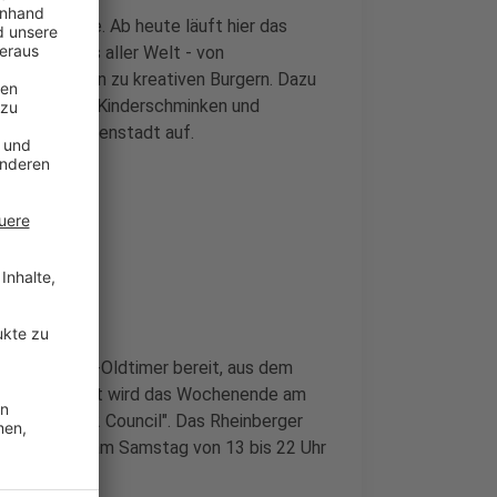
 Genussmeile. Ab heute läuft hier das
alitäten aus aller Welt - von
teaks bis hin zu kreativen Burgern. Dazu
e Familie wie Kinderschminken und
te in der Innenstadt auf.
urierter DDR-Oldtimer bereit, aus dem
lisch untermalt wird das Wochenende am
der Band "2 Council". Das Rheinberger
 bis 22 Uhr, am Samstag von 13 bis 22 Uhr
nfos.