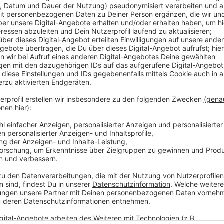
In Rheinberg verwandelt sich der Große Markt in eine
Enni-Streetfood-Festival. 18 Foodtrucks bieten Spezi
argentinischen Empanadas über amerikanische Flank S
gibt es Livemusik und Mitmachaktionen für die ganz
Hüpfburg. Am Sonntag bleiben außerdem die Geschäf
Anzeige
Auch Süßes ist in Rheinberg dabei
Anzeige
Für süße Nachspeisen steht unter anderem ein resta
Crêpes und Barista-Kaffee serviert werden. Musika
Freitag vom "Marc Summer Duo" und am Samstag von 
Streetfood-Festival öffnet am Freitag von 17 Uhr 30
und am Sonntag von 12 bis 18 Uhr.
Hier gibt es alle I