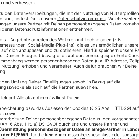
ertranken sogar in einem der Becken, weil sie das Wa
Ein ähnlicher Fall wurde bereits im Jahr 2019 schon 
Island an der
Fjaðrárgljúfur-Schlucht ein Video drehte
dorthin reisen.
Der Ansturm schadete dem fragilen Ö
mehrere Monate gesperrt werden musste.
Anzeige
Anzeige
Negativ-Beispiele aus Bonn und Jüchen
Anzeige
Diese Erkenntnis ist nicht neu, hat sich mittlerweile
vieler Menschen und derer, die gewisse Naturspektak
Auswüchse und Beispiele, wo das wirklich Überhand 