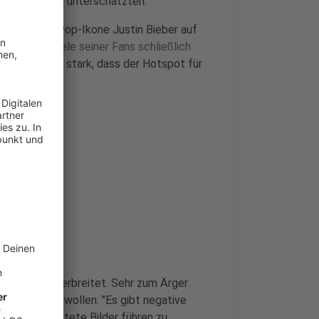
sser generell unterschätzten.
bekannt. Als Pop-Ikone Justin Bieber auf
, mussten viele seiner Fans schließlich
kosystem so stark, dass der Hotspot für
 bundesweit verbreitet. Sehr zum Ärger
el schützen wollen. "Es gibt negative
nimmt. Gepostete Bilder führen zu