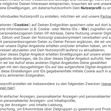
Anzeige
Ein mittlerweile bekanntes Bild: Auf Social-Media-K
Influencer, berühmte Persönlichkeiten und Stars Bild
Natur, an denen man wohl mal gewesen sein muss. Ma
so beeindruckt, dass gleich eine Reise an diesen be
Naturspektakel zu erleben. Dadurch entsteht der mi
Tourismus. Denn immer häufiger werden Fälle bekannt
Naturerlebnisse durch die Schar an Menschen, die di
teils oder sogar komplett zerstört werden. Plastikm
umgetrampelt, Wildtiere vertrieben oder - in einem sp
So geschehen am Königsee in Berchtesgarden 2021. D
Menschen an die natürlichen Pools des Königsbach-Fa
Media-Plattformen posiert, die auf Instagram dazu 
diesen Wasserbecken strömten. Der Park zog schluss
Aussichtspunkt an den Wasserfällen wurde alles abge
erhebliche Schäden davongetragen und müsse sich er