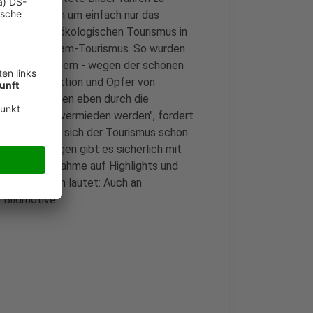
genden reisen um einfach nur das
m Verein für ökologischen Tourismus in
le für Instagram-Tourismus. So wurden
chbäume klettern - wegen der schönen
riesige Attraktion und Opfer von
nd Fauna werden eben durch die
glichkeiten vermieden werden", fordert
bachtet, dass sich der Tourismus schon
chte Wirkungen gibt es sicherlich mit
ne starke Zunahme auf Highlights und
 des Experten lautet: Auch an
 Bildmotive.