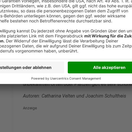
Menschenmassen, die nur für ein einziges Foto in Ge
perfekte Bild zu bekommen", erklärt Rolf Spittler vo
Europa. Auch in Nordrhein-Westfalen gibt es Beispie
Menschen dabei beobachtet, wie sie in Bonn in Kirs
Blüten. Tulpenfelder in Jüchen waren ebenfalls eine 
Zerstörung, bis die Felder gesperrt wurden. "Flora u
Menschenmassen beeinträchtigt. Das sollte nach Mö
Spittler. Der Verein für ökologischen Tourismus beo
verändert habe. "Durch Influencer oder Posts verursa
Extremfällen. Wir sehen allerdings auch allgemein ei
Hotspots", so Spittler. Der simple und einfache Tipp
unbekannten Orten oder Plätzen gibt es sehr schöne
Autoren: Catharina Velten und Joachim Schultheis
Anzeige