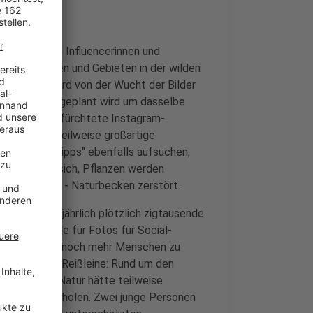
anälen posten Influencerinnen und
er von Plätzen und Gebieten in der wilden
nch einer wird von der Wucht der Bilder
sonderen Ort geplant wird um dasselbe
ttlerweile gefürchtete Instagram-
, an denen teilweise großartige
ese "Geheimtipps" ebenfalls aufsuchen,
üll sammelt sich, Pflanzen werden
eziellen Fall - Naturbecken zerstört.
ort kamen jährlich plötzlich zigtausende
lls. Es wurde für Fotos für Social-
führten, dass noch mehr Menschen zu
endlich die Reißleine: Rund um den
sperrt, die Natur hätte teilweise
st einmal erholen. Zwei junge Personen