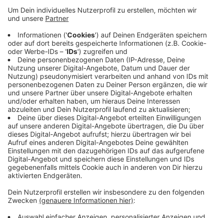
Anzeige
In Voerde drohte ein Frachtschiff mit rund 800 Tonnen
Zement zu sinken. Der Kapitän konnte es gestern noch
in Ufernähe bringen, so dass der Rhein nicht gesperrt
werden musste. Vermutlich war ein Pfahl
weggeknickt, auf dem das Schiff geankert hatte.
Dadurch war Wasser in einen Lüftungsschacht
eingedrungen. Der Frachter musste in den nächsten
Hafen abgeschleppt werden.
Anzeige