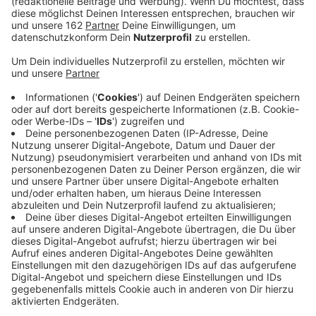
Anzeige
Eine Frau und ein Kleinkind (2) sind gestern bei einem
Unfall in Moers schwer verletzt worden. Die 40-jährige
Autofahrerin war auf der Venloer Straße gefahren, als
sie plötzlich von der Fahrbahn abkam. Etwa auf Höhe
der Autobahnpolizei prallte sie mit ihrem Auto frontal
gegen einen Baum. Sie wurde schwer verletzt, ebenso
das zweijährige Kind im Auto. Bei dem Kleinkind kann
laut Polizei auch eine Lebensgefahr nicht
ausgeschlossen werden.
Anzeige
Venloer Straße war länger gesperrt
Anzeige