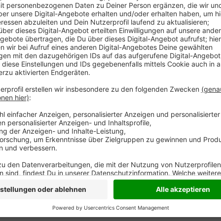
In Duisburg sind wiederholt Füchse an Staupe erkran
deswegen, ihre Tiere impfen zu lassen. Staupe ist ei
Füchsen als auch bei Hunden zum Tod führen. Sie wir
und Augensekret übertragen. Infizierte Tiere verhalten
Scheu vor Menschen.
Anzeige