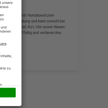
kt. Die Stadt rät Hundebesitzern
ne Viruserkrankung und kann sowohl bei
d über Speichel, Kot, Urin sowie Nasen-
 sich oft auffällig und verlieren ihre