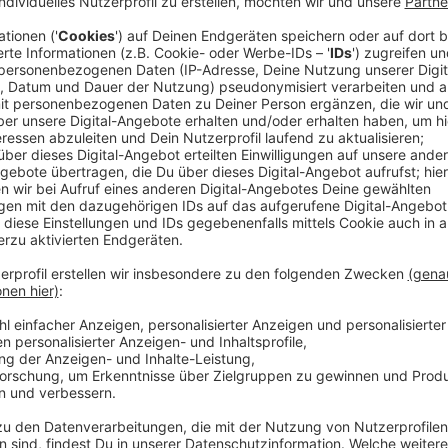
Dalmatiner-Pferde, die Kindheitserinnerungen auslösen
nicht. Bei Nina Chuba gab es direkt die Info: Tierfigur
Erdnussbutter konnten wir sie nicht begeistern, da
Ralf Möller. Das hat sogar zu einer spontanen Ralf Mö
Anzeige
Wir benötigen Ihre Z
den YouTube Video
laden!
Wir verwenden einen S
Drittanbieters, um V
einzubetten. Dieser Servi
Ihren Aktivitäten sammeln.
die Details durch und s
Nutzung des Service zu, 