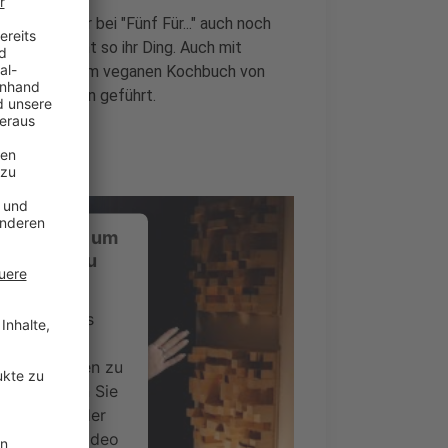
, hatten wir bei "Fünf Für..." auch noch
en waren nicht so ihr Ding. Auch mit
für aber mit dem veganen Kochbuch von
ller Imitation geführt.
ustimmung, um
-Service zu
ervice eines
ideoinhalte
ce kann Daten zu
 Bitte lesen Sie
timmen Sie der
um dieses Video