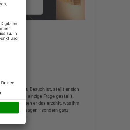
.
onen
nsent Management
nde
er bei uns zu Besuch ist, stellt er sich
i wird keine einzige Frage gestellt,
rückt, zu denen er das erzählt, was ihm
 Promotionaussagen - sondern ganz