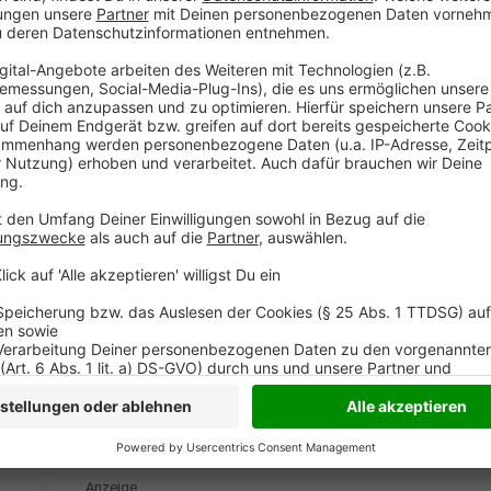
anzusehen
Mehr Informati
Fünf für Nina Chuba - das Interview ohne Fragen
Akzeptieren
Anzeige
powered by
Usercentrics Co
Platform
Ein Promi, keine Fragen und fünf Gegenstä
Anzeige
Wenn ein Popstar, Comedian, Schauspieler oder Politik
auch dem besonderen Video-Interview „Fünf für". Dabe
sondern dem Gast einfach fünf Dinge in die Hand ged
als Erstes einfällt. Keine Standardantworten, keine
persönliche Geschichten - das ist „Fünf für"!
Anzeige