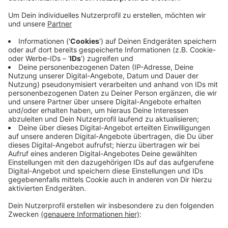
Anzeige
Heute (Donnerstag) Abend startet die Versteigerung
von Fundsachen in Moers. Fahrräder, Schmuck, Handys
oder Werzeug, bei denen kein Besitzer Ansprüche
angemeldet hat, gehen Online unter den Hammer. Auf
www.sonderauktionen.net
startet die Auktion um 20
Uhr. Für die Gegenstände dauert das maximal 10 Tage.
Anders als bei anderen Portalen fällt der Anfangspreis
ab Start kontinuierlich. Alles muss hinterher persönlich
im Fundbüro abgeholt werden - nichts wird verschickt.
Anzeige